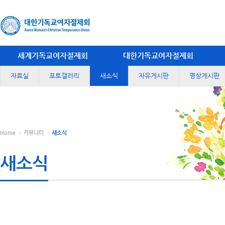
세계기독교여자절제회
대한기독교여자절제회
자료실
포토갤러리
새소식
자유게시판
영상게시판
Home
커뮤니티
새소식
새소식