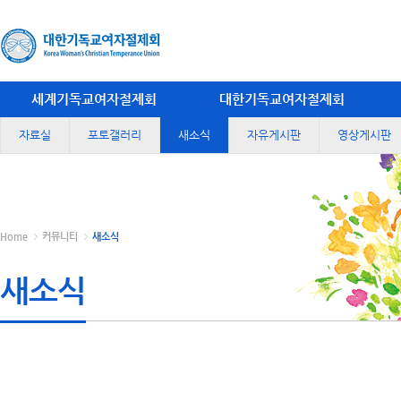
세계기독교여자절제회
대한기독교여자절제회
자료실
포토갤러리
새소식
자유게시판
영상게시판
Home
커뮤니티
새소식
새소식