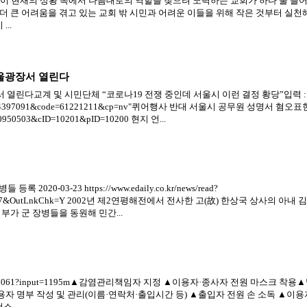
이 현재의 상황 속에서 나름대로의 역할을 찾으려 노력하는 교회가 하나 둘 늘어
 큰 어려움을 겪고 있는 교회 밖 시민과 어려운 이들을 위해 작은 것부터 실
..
울광장서 열린다
다교계 및 시민단체 “코로나19 전쟁 중인데 서울시 이런 결정 황당”입력 : 202
p?arcid=0014397091&code=61221211&cp=nv"퀴어행사 반대 서울시 공무원 성명서 혐오표현"
000950503&cID=10201&pID=10200 현지 언...
0-03-23 https://www.edaily.co.kr/news/read?
eNo=257&OutLnkChk=Y 2002년 제2연평해전에서 전사한 고(故) 한상국 상사의 아
부가 군 장병들을 동원해 민간...
00318136300061?input=1195m▲감염관리책임자 지정 ▲이용자·종사자 전원 마스크 
용자 명부 작성 및 관리(이름·연락처·출입시간 등) ▲출입자 전원 손 소독 ▲이용
청소