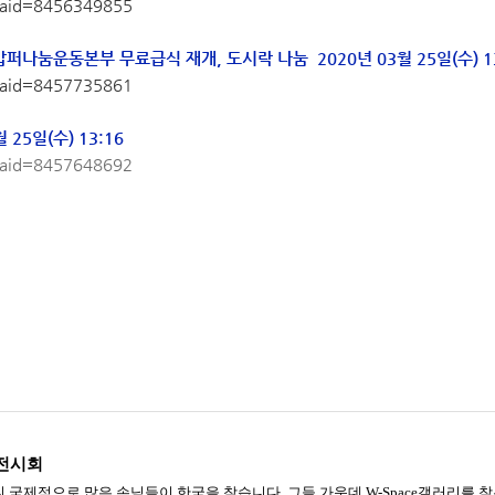
p?aid=8456349855
밥퍼나눔운동본부 무료급식 재개, 도시락 나눔 2020년 03월 25일(수) 13
p?aid=8457735861
25일(수) 13:16
p?aid=8457648692
 전시회
국제적으로 많은 손님들이 한국을 찾습니다. 그들 가운데 W-Space갤러리를 찾는