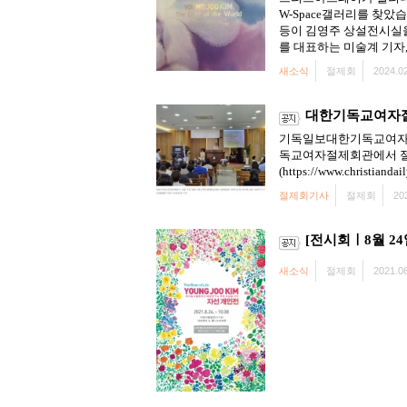
W-Space갤러리를 찾
등이 김영주 상설전시실을
를 대표하는 미술계 기자,
새소식
절제회
2024.02
대한기독교여자절제
기독일보대한기독교여자절제
독교여자절제회관에서 절제
(https://www.christiandai
절제회기사
절제회
20
[전시회ㅣ8월 2
새소식
절제회
2021.06