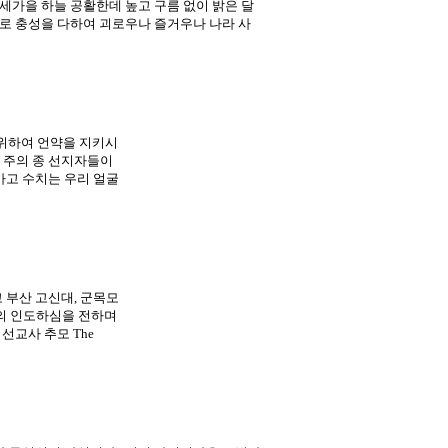
세가을 하늘 공활한데 높고 구름 없이 밝은 달
로 충성을 다하여 괴로우나 즐거우나 나라 사
 자를 위하여 언약을 지키시
 주의 종 선지자들이
가고 수치는 우리 얼굴
 부산 고신대, 군목모
의 인도하심을 전하며
선교사 추모 The