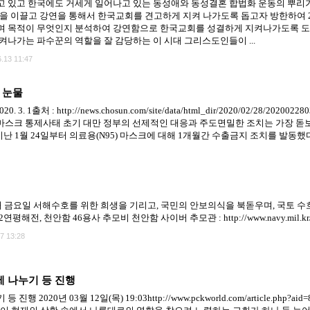
 있고 한국에도 거세게 일어나고 있는 동성애와 동성결혼 합법화 운동의 뿌리
몸을 이끌고 강연을 통해서 한국교회를 견고하게 지켜 나가도록 돕고자 방한하여
며 목적이 무엇인지 분석하여 강연함으로 한국교회를 성결하게 지켜나가도록 도
켜나가는 파수꾼의 역할을 잘 감당하는 이 시대 그리스도인들이 ...
.13 11:47
 눈물
: http://news.chosun.com/site/data/html_dir/2020/02/28/20200228
 먼저 마스크 통제사태 초기 대만 정부의 선제적인 대응과 주도면밀한 조치는 가장 
 1월 24일부터 의료용(N95) 마스크에 대해 1개월간 수출금지 조치를 발동했다. 
네번째 금요일 서해수호를 위한 희생을 기리고, 국민의 안보의식을 북돋우며, 국토
전, 천안함 46용사 추모비 천안함 사이버 추모관 : http://www.navy.mil.kr/memo
7 13:28
제 나누기 등 진행
20년 03월 12일(목) 19:03http://www.pckworld.com/article.php?ai