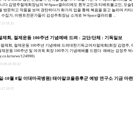
았습니다.김영주절제회장님의 W-Space갤러리에도 흰두교인과 티베트불교인, 모슬렘
 방문하고 작품을 보며 경탄하다가 화가의 입을 통해 복음을 듣고 놀라며 카타
 수집가, 이벤트전문가들이 김성주회장님 소개로 W-Space갤러리를 ...
.13 15:31
회, 절제운동 100주년 기념예배 드려 : 교단/단체 : 기독일보
회, 절제운동 100주년 기념예배 드려대한기독교여자절제회(회장 김영주, 이하 
운동 100주년 및 여귀옥 회장 100주기 기념예배를 드렸다. 예배는 김정주 박
ly.co.kr/news/124998)
23.06.18 20:22
4일-10월 8일 이대마곡병원] 태아알코올증후군 예방 연구소 기금 마
.17 10:37