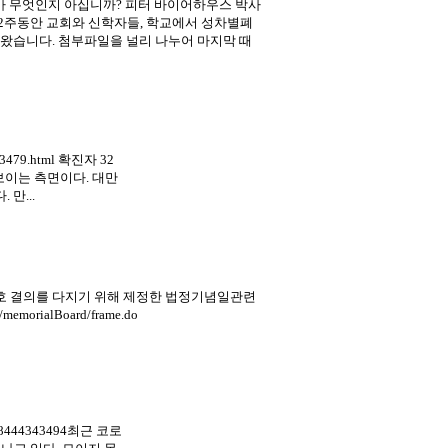
가 무엇인지 아십니까? 피터 바이어하우스 박사
 2주동안 교회와 신학자들, 학교에서 성차별폐
왔습니다. 첨부파일을 널리 나누어 마지막 때
03479.html 확진자 32
돋보이는 측면이다. 대만
만...
 수호 결의를 다지기 위해 제정한 법정기념일관련
rialBoard/frame.do
d=8444343494최근 코로