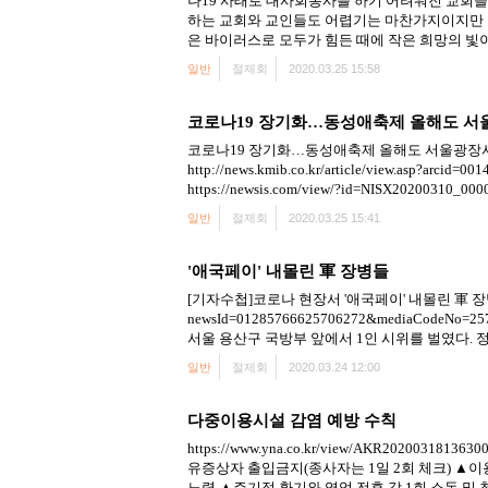
나19 사태로 대사회봉사를 하기 어려워진 교회들
하는 교회와 교인들도 어렵기는 마찬가지이지만 더
은 바이러스로 모두가 힘든 때에 작은 희망의 빛이 .
일반
절제회
2020.03.25 15:58
코로나19 장기화…동성애축제 올해도 서
코로나19 장기화…동성애축제 올해도 서울광장서 열린
http://news.kmib.co.kr/article/view.as
https://newsis.com/view/?id=NISX20200310_0
일반
절제회
2020.03.25 15:41
'애국페이' 내몰린 軍 장병들
[기자수첩]코로나 현장서 '애국페이' 내몰린 軍 장병들 등록 202
newsId=01285766625706272&mediaCod
서울 용산구 국방부 앞에서 1인 시위를 벌였다. 정
일반
절제회
2020.03.24 12:00
다중이용시설 감염 예방 수칙
https://www.yna.co.kr/view/AKR202
유증상자 출입금지(종사자는 1일 2회 체크) ▲이
노력 ▲주기적 환기와 영업 전후 각 1회 소독 및 