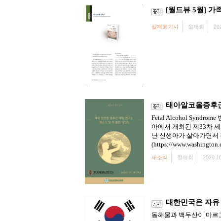
[월드뷰 5월] 가족
절제회기사
절제회
20
태아알코올증후군
Fetal Alcohol S
아에서 개최된 제33차 세계
난 신생아가 살아가면서 
(https://www.washington.
새소식
절제회
2020.10
대한민국은 자유 
동해물과 백두산이 마르고