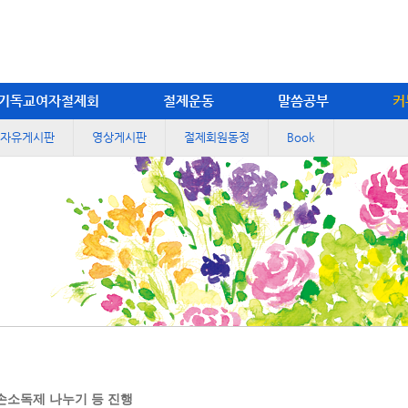
기독교여자절제회
절제운동
말씀공부
커
자유게시판
영상게시판
절제회원동정
Book
 손소독제 나누기 등 진행