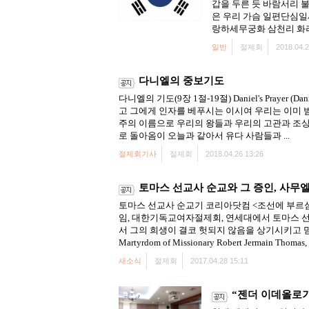
갑을 두른 듯 바람서리 
은 우리 가슴 일편단심일
랑하세무궁화 삼천리 화려
일반
절제회
2018.04.2
다니엘의 중보기도
다니엘의 기도(9장 1절-19절) Daniel's Pray
고 그에게 인자를 베푸시는 이시여 우리는 이미 
주의 이름으로 우리의 왕들과 우리의 고관과 조상
로 돌아옴이 오늘과 같아서 유다 사람들과 ...
절제회기사
절제회
2018.04.26 13:26
토마스 선교사 순교와 그 증인, 사무
토마스 선교사 순교기 코리아닷컴 <조선에 부르심
임, 대한기독교여자절제회, 연세대에서 토마스 
서 그의 희생이 결코 헛되지 않음을 상기시키고 믿
Martyrdom of Missionary Robert Jermain Thomas, .
새소식
절제회
2017.04.28 15:11
“젠더 이데올로