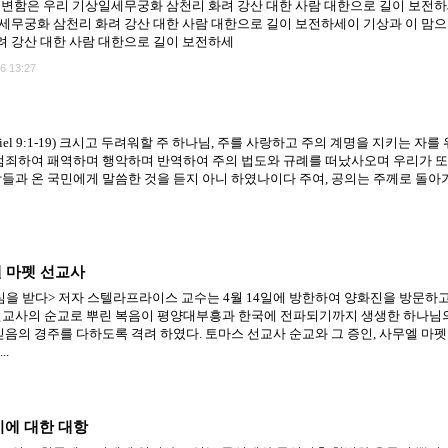
불변함은 우리 기상일세무궁화 삼천리 화려 강산 대한 사람 대한으로 길이 보전하
세무궁화 삼천리 화려 강산 대한 사람 대한으로 길이 보전하세이 기상과 이 맘으
 강산 대한 사람 대한으로 길이 보전하세
6 13:27
er (Daniel 9:1-19) 크시고 두려워할 주 하나님, 주를 사랑하고 주의 계명을 지키는
범죄하여 패역하며 행악하며 반역하여 주의 법도와 규례를 떠났사오며 우리가 또
들과 온 국민에게 말씀한 것을 듣지 아니 하였나이다 주여, 공의는 주께로 돌아
엘 마펫 선교사
을 받다> 저자 스텔라프라이스 교수는 4월 14일에 방한하여 양화진을 방문하고
선교사의 순교로 뿌린 복음이 평양대부흥과 한국에 전파되기까지 생생한 하나님
음의 경주를 다하도록 격려 하였다. 토마스 선교사 순교와 그 증인, 사무엘 마펫 
..
기에 대한 대항