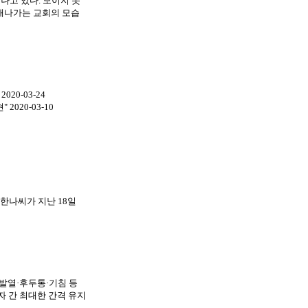
나고 있다. 모이지 못
천해나가는 교회의 모습
0-03-24
 2020-03-10
내 김한나씨가 지난 18일
착용▲발열·후두통·기침 등
자 간 최대한 간격 유지