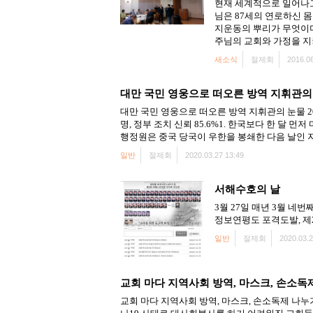
현재 세계적으로 일어나고
님은 87세의 연로하신 
지운동의 뿌리가 무엇이
주님의 교회와 가정을 지
새소식
절제회
2016.06
대만 국민 영웅으로 떠오른 방역 지휘관의
대만 국민 영웅으로 떠오른 방역 지휘관의 눈물 2020. 3. 1출처 
명, 정부 조치 신뢰 85.6%1. 한국보다 한 달
행정원은 중국 당국이 우한을 봉쇄한 다음 날인 지난
일반
절제회
2020.03.27 13:49
서해수호의 날
3월 27일 매년 3월 
정보연평도 포격도발, 제2연평해
일반
절제회
2020.03.2
교회 마다 지역사회 방역, 마스크, 손소독
교회 마다 지역사회 방역, 마스크, 손소독제 나누기 등 진행 20