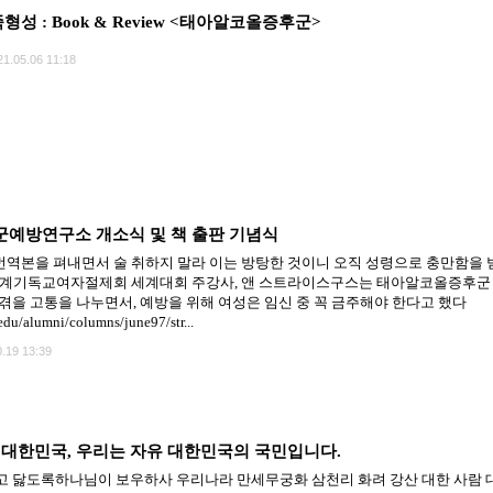
형성 : Book & Review <태아알코올증후군>
21.05.06 11:18
예방연구소 개소식 및 책 출판 기념식
yndrome 번역본을 펴내면서 술 취하지 말라 이는 방탕한 것이니 오직 성령으로 충만함을 
기독교여자절제회 세계대회 주강사, 앤 스트라이스구스는 태아알코올증후군 (Fetal Al
겪을 고통을 나누면서, 예방을 위해 여성은 임신 중 꼭 금주해야 한다고 했다
edu/alumni/columns/june97/str...
.19 13:39
대한민국, 우리는 자유 대한민국의 국민입니다.
 닳도록하나님이 보우하사 우리나라 만세무궁화 삼천리 화려 강산 대한 사람 