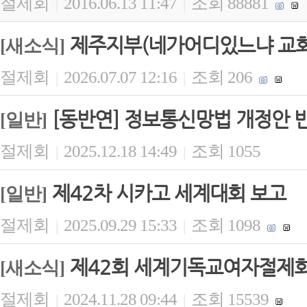
절제회
2016.06.13 11:47
조회 88881
|
|
제주지부(네가어디있느냐 교회)
[새소식]
절제회
2026.07.07 12:16
조회 206
|
|
[동반연] 정보통신망법 개정안 
[일반]
절제회
2025.12.18 14:49
조회 1055
|
|
제42차 시카고 세계대회 보고
[일반]
절제회
2025.09.29 15:33
조회 1098
|
|
제42회 세계기독교여자절제회(
[새소식]
절제회
2024.11.28 09:44
조회 15539
|
|