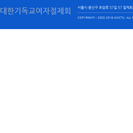
서울시 용산구 후암로 57길 57 절제
대한기독교여자절제회
COPYRIGHTⓒ 2002-2016 KWCTU. ALL R