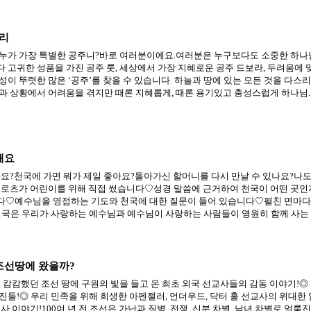
리
 누가 가장 특별한 공주니?바로 여러분이에요.여러분은 누구보다도 소중한 하나
 고귀한 성품을 가진 공주 룻, 세상에서 가장 지혜로운 공주 드보라, 두려움에 
성이 뚜렷한 많은 ‘공주’를 찾을 수 있습니다. 하늘과 땅에 있는 모든 것을 다
과 상황에서 어려움을 겪지만 때론 지혜롭게, 때론 용기있고 충성스럽게 하나님..
해요
나요?천국에 가면 뭐가 제일 좋아요?돌아가신 할머니를 다시 만날 수 있나요?나
 로츠가 어린이를 위해 직접 썼습니다♡성경 말씀에 근거하여 천국이 어떤 곳
♡예수님을 영접하는 기도와 천국에 대한 질문이 들어 있습니다♡펼친 면마다 
천국은 우리가 사랑하는 예수님과 예수님이 사랑하는 사람들이 영원히 함께 사는 
조선땅에 왔을까?
 캄캄했던 조선 땅에 구원의 빛을 들고 온 최초 외국 선교사들의 감동 이야기!◎ 
진들!◎ 우리 민족을 위해 희생한 아펜젤러, 언더우드, 닥터 홀 선교사의 위대
사 이야기!100여 년 전 조선은 가난과 질병, 전쟁, 신분 차별, 남녀 차별로 얼