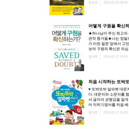
절제회
2016.02.29 09:16
어떻게 구원을 확신
★하나님이 주신 최고의 
관적 증거들★나는 정말로
가 이런 질문 앞에서 고
보며 구원의 확신은 의심으
절제회
2016.02.17 10:04
처음 시작하는 또박
♥ 또박또박 알파벳 대문
다. 대문자와 소문자를 
서 글자의 균형감을 알게
어 익히기영어를 처음 배
절제회
2016.02.17 10:02