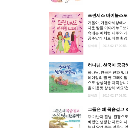
프린세스 바이블스토
거울아, 거울아세상에서
다운 딸들 이야기누구보다
속에는 이처럼 재주와 개
공주답게 서로 다른 환경
절제회
2016.02.17 09:53
하나님, 천국이 궁금
하나님, 천국은 진짜 있
레이엄의 딸 앤 그레이엄
으로 상상력을 자극합니다
을 마음껏 상상해 봐요!
절제회
2016.02.17 09:52
그들은 왜 목숨걸고 
◎ 가난과 질병, 전쟁으로
바꿨던 생생한 자료와 사
는지 알려 주는 믿음의 역