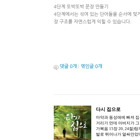
4단계 또박또박 문장 만들기
4단계에서는 섞여 있는 단어들을 순서에 맞게
장 구조를 자연스럽게 익힐 수 있습니다.
댓글
0
개
|
엮인글
0
개
다시 집으로
마약과 동성애에 빠져 집
거리가 먼데 아버지가 그
가복음 15장 20, 24
발로 뛰어나가 얼싸안았다