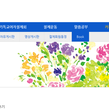
기독교여자절제회
절제운동
말씀공부
커
자유게시판
영상게시판
절제회원동정
Book
쓰기