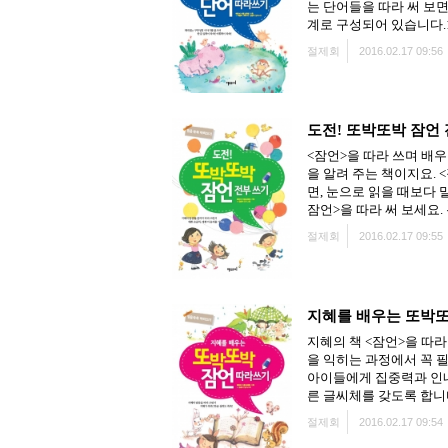
는 단어들을 따라 써 보
계로 구성되어 있습니다.1
절제회
2016.02.17 09:56
도전! 또박또박 잠언
<잠언>을 따라 쓰며 배
을 알려 주는 책이지요. 
면, 눈으로 읽을 때보다 
잠언>을 따라 써 보세요. 온
절제회
2016.02.17 09:55
지혜를 배우는 또박
지혜의 책 <잠언>을 따
을 익히는 과정에서 꼭 
아이들에게 집중력과 인내
른 글씨체를 갖도록 합니다.
절제회
2016.02.17 09:54