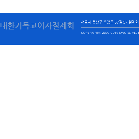
서울시 용산구 후암로 57길 57 절제
대한기독교여자절제회
COPYRIGHTⓒ 2002-2016 KWCTU. ALL R