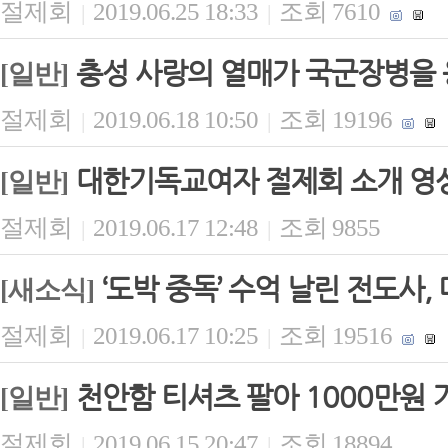
절제회
2019.06.25 18:33
조회 7610
|
|
충성 사랑의 열매가 국군장병을
[일반]
절제회
2019.06.18 10:50
조회 19196
|
|
대한기독교여자 절제회 소개 영
[일반]
절제회
2019.06.17 12:48
조회 9855
|
|
‘도박 중독’ 수억 날린 전도사,
[새소식]
절제회
2019.06.17 10:25
조회 19516
|
|
천안함 티셔츠 팔아 1000만원 
[일반]
절제회
2019.06.15 20:47
조회 18894
|
|