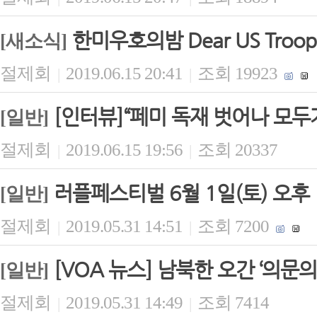
한미우호의밤 Dear US Troop
[새소식]
절제회
2019.06.15 20:41
조회 19923
|
|
[인터뷰]“페미 독재 벗어나 모두
[일반]
절제회
2019.06.15 19:56
조회 20337
|
|
러플페스티벌 6월 1일(토) 오후
[일반]
절제회
2019.05.31 14:51
조회 7200
|
|
[VOA 뉴스] 남북한 오간 ‘의문의
[일반]
절제회
2019.05.31 14:49
조회 7414
|
|