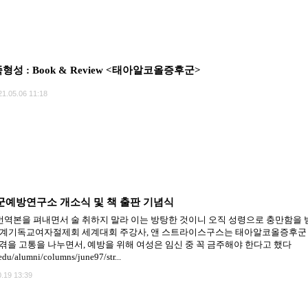
형성 : Book & Review <태아알코올증후군>
21.05.06 11:18
예방연구소 개소식 및 책 출판 기념식
yndrome 번역본을 펴내면서 술 취하지 말라 이는 방탕한 것이니 오직 성령으로 충만함을 
기독교여자절제회 세계대회 주강사, 앤 스트라이스구스는 태아알코올증후군 (Fetal Al
겪을 고통을 나누면서, 예방을 위해 여성은 임신 중 꼭 금주해야 한다고 했다
edu/alumni/columns/june97/str...
.19 13:39