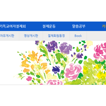
기독교여자절제회
절제운동
말씀공부
커
자유게시판
영상게시판
절제회원동정
Book