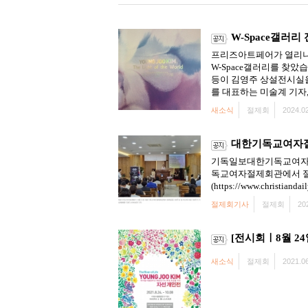
W-Space갤러리
프리즈아트페어가 열리니 
W-Space갤러리를 찾
등이 김영주 상설전시실을
를 대표하는 미술계 기자,
새소식
절제회
2024.02
대한기독교여자절제
기독일보대한기독교여자절제
독교여자절제회관에서 절제
(https://www.christiandai
절제회기사
절제회
20
[전시회ㅣ8월 2
새소식
절제회
2021.06