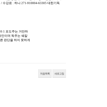
일 / 수강료 : 하나 271-910004-63305 대한기독
0:1 포도주는 거만하
 야인이며 독주는 쉐칼
른 판단을 하지 못하게
처음목록
새로고침