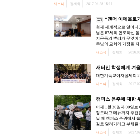
새소식
절제회
2017.04.28 15:11
“젠더 이데올로
현재 세계적으로 일어나고
님은 87세의 연로하신 
지운동의 뿌리가 무엇이
주님의 교회와 가정을 지
새소식
절제회
2016.06
새터민 학생에게 겨울
대한기독교여자절제회 20
새소식
절제회
2017.02
캠퍼스 음주에 대한 
어제 1월 30일자 00일
정도라고 메뉴까지 추천합
닐 때 캠퍼스 주위에서 
길로 달려가라고 부채질 하
새소식
절제회
2017.02