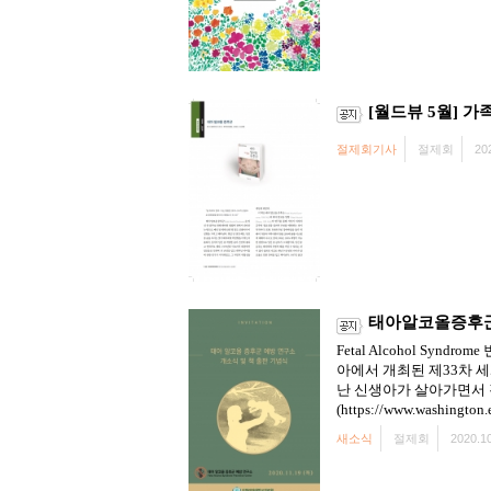
[월드뷰 5월] 가족
절제회기사
절제회
20
태아알코올증후군
Fetal Alcohol S
아에서 개최된 제33차 세계
난 신생아가 살아가면서 
(https://www.washington.
새소식
절제회
2020.10