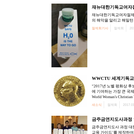
재뉴대한기독교여자절제회 C
재뉴대한기독교여자절제회(NZKW
의 해악을 알리고 해밀턴
절제회기사
절제회
20
WWCTU 세계기독교
“2017년 노벨 평화상 
에 기여하는 가장 큰 국제 기관들: 
World Woman's Christ
새소식
절제회
2017.01
금주금연지도사과정 
금주금연지도사 과정 대한
교육 가이드’를 제작하여 전