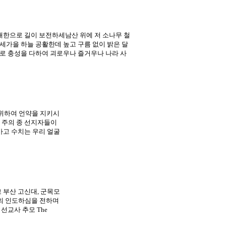
대한으로 길이 보전하세남산 위에 저 소나무 철
세가을 하늘 공활한데 높고 구름 없이 밝은 달
로 충성을 다하여 괴로우나 즐거우나 나라 사
 자를 위하여 언약을 지키시
 주의 종 선지자들이
가고 수치는 우리 얼굴
 부산 고신대, 군목모
의 인도하심을 전하며
선교사 추모 The