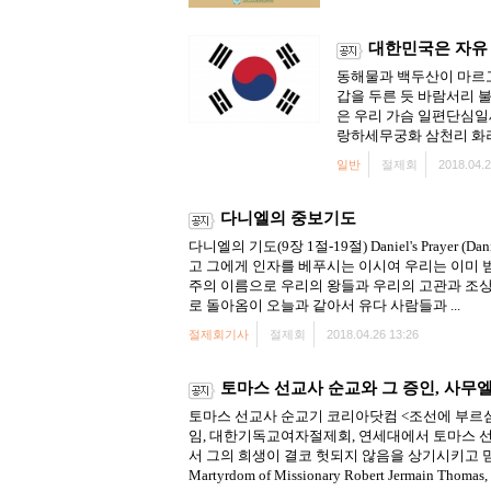
대한민국은 자유 
동해물과 백두산이 마르고
갑을 두른 듯 바람서리 
은 우리 가슴 일편단심일
랑하세무궁화 삼천리 화려
일반
절제회
2018.04.2
다니엘의 중보기도
다니엘의 기도(9장 1절-19절) Daniel's Pray
고 그에게 인자를 베푸시는 이시여 우리는 이미 
주의 이름으로 우리의 왕들과 우리의 고관과 조상
로 돌아옴이 오늘과 같아서 유다 사람들과 ...
절제회기사
절제회
2018.04.26 13:26
토마스 선교사 순교와 그 증인, 사무
토마스 선교사 순교기 코리아닷컴 <조선에 부르심
임, 대한기독교여자절제회, 연세대에서 토마스 
서 그의 희생이 결코 헛되지 않음을 상기시키고 믿
Martyrdom of Missionary Robert Jermain Thomas, .