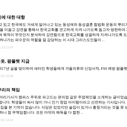
기에 대한 대항
 있고 한국에도 거세게 일어나고 있는 동성애와 동성결혼 합법화 운동의 뿌리
몸을 이끌고 강연을 통해서 한국교회를 견고하게 지켜 나가도록 돕고자 방한하여
며 목적이 무엇인지 분석하여 강연함으로 한국교회를 성결하게 지켜나가도록 도
켜나가는 파수꾼의 역할을 잘 감당하는 이 시대 그리스도인들이 ...
.13 11:47
옷, 팜플렛 지급
17년 설을 맞이하여 새터민 학생들에게 겨울의류와 신앙서적, FAS 예방 팜플
.01 16:36
우리의 책임
보 머리기사가 캠퍼스 주위로 파고드는 편의점 같은 주점체인을 소개하는 글이었습니다
니다. 학생들이 싸서 많이 가니 인기 창업 아이템이라고 선전하는 기사입니다
술집을 본 기억이 없습니다. 식당은 있었지만 술집이 있거나 흥청거리는 것을 못 
니 참 무책임합니다. 모든 마약의 해독을 다 합한 ...
.01 14:10