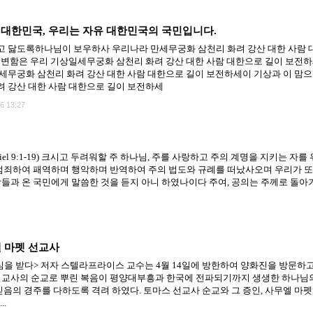
대한민국, 우리는 자유 대한민국의 국민입니다.
 닳도록하나님이 보우하사 우리나라 만세무궁화 삼천리 화려 강산 대한 사람 
불변함은 우리 기상일세무궁화 삼천리 화려 강산 대한 사람 대한으로 길이 보전하
세무궁화 삼천리 화려 강산 대한 사람 대한으로 길이 보전하세이 기상과 이 맘으
 강산 대한 사람 대한으로 길이 보전하세
6 13:27
er (Daniel 9:1-19) 크시고 두려워할 주 하나님, 주를 사랑하고 주의 계명을 지키는
범죄하여 패역하며 행악하며 반역하여 주의 법도와 규례를 떠났사오며 우리가 또
들과 온 국민에게 말씀한 것을 듣지 아니 하였나이다 주여, 공의는 주께로 돌아
엘 마펫 선교사
을 받다> 저자 스텔라프라이스 교수는 4월 14일에 방한하여 양화진을 방문하고
선교사의 순교로 뿌린 복음이 평양대부흥과 한국에 전파되기까지 생생한 하나님
음의 경주를 다하도록 격려 하였다. 토마스 선교사 순교와 그 증인, 사무엘 마펫 
..