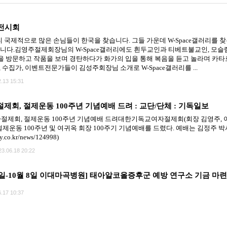
 전시회
국제적으로 많은 손님들이 한국을 찾습니다. 그들 가운데 W-Space갤러리를 찾는
았습니다.김영주절제회장님의 W-Space갤러리에도 흰두교인과 티베트불교인, 모슬렘
 방문하고 작품을 보며 경탄하다가 화가의 입을 통해 복음을 듣고 놀라며 카타
 수집가, 이벤트전문가들이 김성주회장님 소개로 W-Space갤러리를 ...
.13 15:31
회, 절제운동 100주년 기념예배 드려 : 교단/단체 : 기독일보
회, 절제운동 100주년 기념예배 드려대한기독교여자절제회(회장 김영주, 이하 
운동 100주년 및 여귀옥 회장 100주기 기념예배를 드렸다. 예배는 김정주 박
ly.co.kr/news/124998)
23.06.18 20:22
4일-10월 8일 이대마곡병원] 태아알코올증후군 예방 연구소 기금 마
.17 10:37