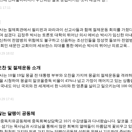
1 17:11
칙
사는 절제회관에서 필리핀과 파라과이 선교사들과 함께 절제운동 회의를 가졌다
며 섬겼다. 김정주 박사는 토론토 대학의 뛰어난 의사 에비슨 박사가 임신한 아
신하여 전염병의 위험에도 불구하고 신음하는 조선인들을 정성껏 돌보아 전염병
교회인 새문안 교회이며 세브란스 의대를 통한 에비슨 박사의 뛰어난 의료교육...
.29 18:02
오찬 및 절제운동 소개
사는 10월 19일 몽골 전 대통령 부부와 오찬을 가지며 몽골의 절제운동을 격
을 시청하며 몽골의 알코올중독 비율이 45%나 넘고 가정이 깨어지고 있는 상황을
국내도 아닌 국외와 전 세계에서 한 나라와 한 영혼을 살리고 일으키는데 100 
.29 17:41
않는 달팽이 공동체
파중독치유공동체에 중독회복상담학교 10기 수강생들과 다녀왔습니다. 알코올. 
체를 섬기는 목사님과 사모님을 통해서 많은 회복의 열매들이 아름답게 꽃피우고
한 천천히 가지만 뒤로 가지 않는 달팽이공동체 설립을 위해서 기도하며 준비하