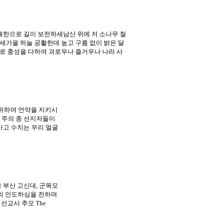
대한으로 길이 보전하세남산 위에 저 소나무 철
세가을 하늘 공활한데 높고 구름 없이 밝은 달
로 충성을 다하여 괴로우나 즐거우나 나라 사
 자를 위하여 언약을 지키시
 주의 종 선지자들이
가고 수치는 우리 얼굴
 부산 고신대, 군목모
의 인도하심을 전하며
선교사 추모 The