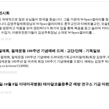
 전시회
국제적으로 많은 손님들이 한국을 찾습니다. 그들 가운데 W-Space갤러리를 찾는
았습니다.김영주절제회장님의 W-Space갤러리에도 흰두교인과 티베트불교인, 모슬렘
 방문하고 작품을 보며 경탄하다가 화가의 입을 통해 복음을 듣고 놀라며 카타
 수집가, 이벤트전문가들이 김성주회장님 소개로 W-Space갤러리를 ...
.13 15:31
회, 절제운동 100주년 기념예배 드려 : 교단/단체 : 기독일보
회, 절제운동 100주년 기념예배 드려대한기독교여자절제회(회장 김영주, 이하 
운동 100주년 및 여귀옥 회장 100주기 기념예배를 드렸다. 예배는 김정주 박
ly.co.kr/news/124998)
23.06.18 20:22
4일-10월 8일 이대마곡병원] 태아알코올증후군 예방 연구소 기금 마
.17 10:37