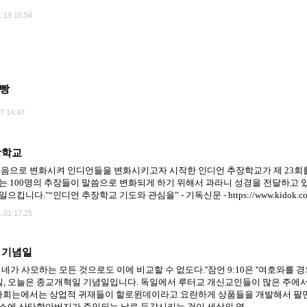
.19 16:54
 빵
7 14:47
장학교
음으로 변화시켜 인디언들을 변화시키고자 시작한 인디언 추장학교가 제 23회를 
는 100명의 추장들이 말씀으로 변화되게 하기 위해서 과라니 성경을 전달하고 
."“인디언 추장학교 기도와 관심을” - 기독신문 - https://www.kidok.com/news/
.01 17:25
혁 기념일
 네가 사모하는 모든 것으로도 이에 비교할 수 없도다.''잠언 9:10은 ''여호와를 
0월 31일, 오늘은 종교개혁일 기념일입니다. 독일에서 루터교 개신교인들이 많은 주
서구사회는에서는 상업적 귀재들이 할로윈데이라고 요란하게 상품들을 개발해서 
스에 산타할아버지가 주인되는 날로 둔갑시키는 것이 세상의 영...