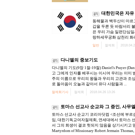
대한민국은 자유 
동해물과 백두산이 마르고
갑을 두른 듯 바람서리 
은 우리 가슴 일편단심일
랑하세무궁화 삼천리 화려
일반
절제회
2018.04.2
다니엘의 중보기도
다니엘의 기도(9장 1절-19절) Daniel's Pray
고 그에게 인자를 베푸시는 이시여 우리는 이미 
주의 이름으로 우리의 왕들과 우리의 고관과 조상
로 돌아옴이 오늘과 같아서 유다 사람들과 ...
절제회기사
절제회
2018.04.26 13:26
토마스 선교사 순교와 그 증인, 사무
토마스 선교사 순교기 코리아닷컴 <조선에 부르심
임, 대한기독교여자절제회, 연세대에서 토마스 
서 그의 희생이 결코 헛되지 않음을 상기시키고 믿
Martyrdom of Missionary Robert Jermain Thomas, .