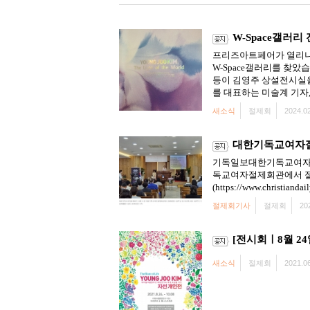
W-Space갤러리
프리즈아트페어가 열리니 
W-Space갤러리를 찾
등이 김영주 상설전시실을
를 대표하는 미술계 기자,
새소식
절제회
2024.02
대한기독교여자절제
기독일보대한기독교여자절제
독교여자절제회관에서 절제
(https://www.christiandai
절제회기사
절제회
20
[전시회ㅣ8월 2
새소식
절제회
2021.06