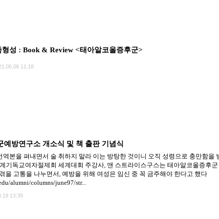
형성 : Book & Review <태아알코올증후군>
21.05.06 11:18
예방연구소 개소식 및 책 출판 기념식
yndrome 번역본을 펴내면서 술 취하지 말라 이는 방탕한 것이니 오직 성령으로 충만함을 
기독교여자절제회 세계대회 주강사, 앤 스트라이스구스는 태아알코올증후군 (Fetal Al
겪을 고통을 나누면서, 예방을 위해 여성은 임신 중 꼭 금주해야 한다고 했다
edu/alumni/columns/june97/str...
.19 13:39