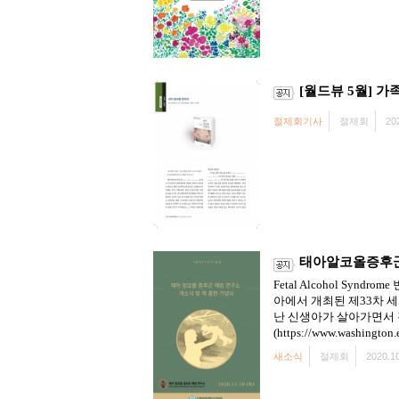
[월드뷰 5월] 가족
절제회기사
절제회
20
태아알코올증후군
Fetal Alcohol S
아에서 개최된 제33차 세계
난 신생아가 살아가면서 
(https://www.washington.
새소식
절제회
2020.10