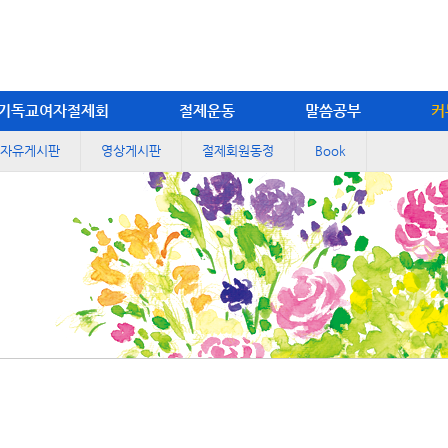
기독교여자절제회
절제운동
말씀공부
커
자유게시판
영상게시판
절제회원동정
Book