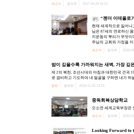
새소식
절제회
2017.04.28 15:11
“젠더 이데올로
현재 세계적으로 일어나고
님은 87세의 연로하신 
지운동의 뿌리가 무엇이
주님의 교회와 가정을 지
새소식
절제회
2016.06
밤이 깊을수록 가까워지는 새벽, 가장 깊
제 2의 북한, 조선시대의 마침과 대한민국 건국 19
로 겸비하고 기도하여 내 얼굴을 구하면 내가 하
일반
절제회
2019.11.20 13:23
중독회복상담학교
오소연 세계교육부장은 
새소식
절제회
2019.11
Looking Forward to 