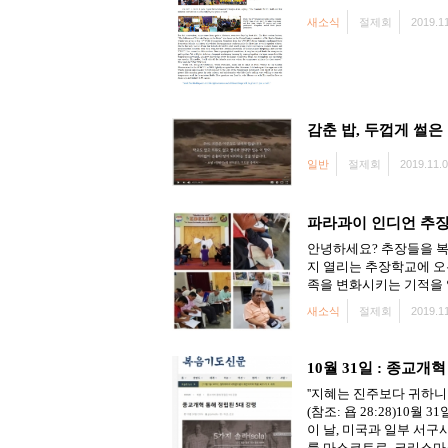
새소식
절제회
2019.11
감춘 밥, 두껍게 썰은
일반
절제회
2019.11.0
파라과이 인디언 추
안녕하세요? 추장들을 복
지 열리는 추장학교에 오
족을 변화시키는 기적을 일으킵니다
새소식
절제회
2019.11
10월 31일 : 종교개
''지혜는 진주보다 귀하니
(참조: 욥 28:28)1
이 날, 미국과 일부 
를 마스코트로, 크리스마