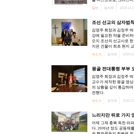
일반
절제회
2019.11.0
조선 선교의 삼자법
김영주 회장과 김정주 박
강에 필요한 약을 준비하
오지 조선의 선교사로 헌
지은 건물이 최초 현지 
새소식
절제회
2019.10
몽골 전대통령 부부 
김영주 회장과 김정주 박
교수가 제작한 몽골 영상
의 상황을 깊이 통감하며 
전했다.
새소식
절제회
2019.10
느리지만 뒤로 가지 
어제 그제 충북 옥천 라
다. 20여년 정도 공동
은 행위중독의 회복을 위