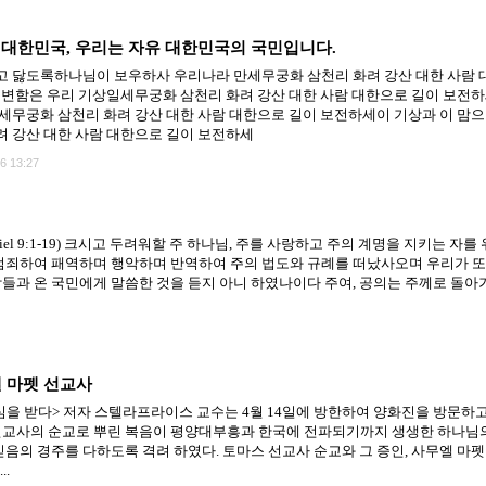
대한민국, 우리는 자유 대한민국의 국민입니다.
 닳도록하나님이 보우하사 우리나라 만세무궁화 삼천리 화려 강산 대한 사람 
불변함은 우리 기상일세무궁화 삼천리 화려 강산 대한 사람 대한으로 길이 보전하
세무궁화 삼천리 화려 강산 대한 사람 대한으로 길이 보전하세이 기상과 이 맘으
 강산 대한 사람 대한으로 길이 보전하세
6 13:27
er (Daniel 9:1-19) 크시고 두려워할 주 하나님, 주를 사랑하고 주의 계명을 지키는
범죄하여 패역하며 행악하며 반역하여 주의 법도와 규례를 떠났사오며 우리가 또
들과 온 국민에게 말씀한 것을 듣지 아니 하였나이다 주여, 공의는 주께로 돌아
엘 마펫 선교사
을 받다> 저자 스텔라프라이스 교수는 4월 14일에 방한하여 양화진을 방문하고
선교사의 순교로 뿌린 복음이 평양대부흥과 한국에 전파되기까지 생생한 하나님
음의 경주를 다하도록 격려 하였다. 토마스 선교사 순교와 그 증인, 사무엘 마펫 
..