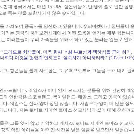
 낙오자가 될뿐더러 사망에 이르고 있습니다. 알코올과 담배 같은 마
 현재 영국에서는 매년 15-29세 젊은이들 32만 명이 술로 인한 질
으로 죽는 것을 포함시키지 않은 숫자입니다.
를 가져오며 중독자를 양산하고 있습니다. 수퍼마켓에서 청년들이 술
청거리는 영국의 국가보건체계에서 어떤 도움을 얻기는 매우 힘듭니다
는 여러분들이 우리 가족들을 위해서 하고 있는 놀라운 일들로 인해 
"그러므로 형제들아
. 더욱 힘써 너희 부르심과 택하심을 굳게 하라.
너희가 이것을 행한즉 언제든지 실족하지 아니하리라
." (2 Peter 1:10
고, 청년들을 쉽게 사로잡는 그 유혹으로부터 그들을 구해 내기 
웨일스에서 인사드립니다. 웨일스가 어디 인지 모르시는 분들을 위해 간단히
제도의 연합국은 스코틀랜드, 북아일랜드, 웨일스, 그리고 영국이 있습
다. 웨일스는 산과 양이 정말 많습니다. 사람보다 양이 더 많을 정
것은 아닙니다. 저는 로버트 저메인 토마스 선교사님의 삶에 대해 전하려
들은 그를 잊지 않고 기억하고 계시죠. 로버트 저메인 토마스 선교사가
공장의 어린 아이들을 아주 긴 시간을 낮은 임금을 받으면서 일했습니