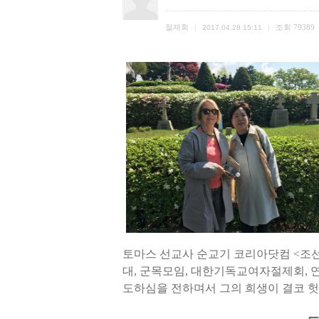
절제회
조회
79389
|
2017.04.28 15:11
|
토마스 선교사 순교기 코리아닷컴 <조선
대, 군목모임, 대한기독교여자절제회,
도하심을 전하며서 그의 희생이 결코 헛