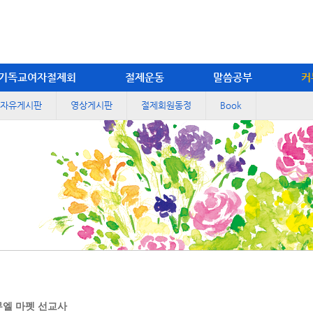
기독교여자절제회
절제운동
말씀공부
커
자유게시판
영상게시판
절제회원동정
Book
무엘 마펫 선교사