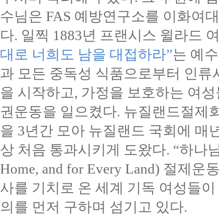
수님은
FAS
예방연구소를 이화여대
다
.
일찍
1883
년 프랜시스 윌라드 
대로 너희도 남을 대접하라
”
는 예
과 모든 중독성 식품으로부터 인류
을 시작하고
,
가정을 보호하는 여성
권운동을 일으켰다
.
뉴질랜드절제회
을
3
년간 모아 뉴질랜드 국회에 매
상 처음 통과시키게 도왔다
. “
하나님
Home, and for Every Land)
절제운동
사를 기치로 온 세계 기독 여성들이
의를 먼저 구하며 섬기고 있다
.