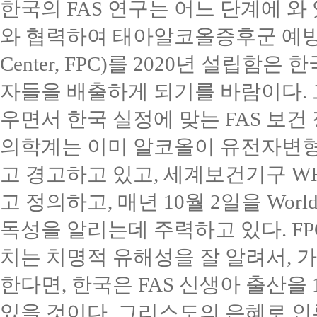
한국의
FAS
연구는 어느 단계에 와
와 협력하여 태아알코올증후군 예
Center, FPC)
를
2020
년 설립함은 
자들을 배출하게 되기를 바람이다
.
우면서 한국 실정에 맞는
FAS
보건
의학계는 이미 알코올이 유전자변
고 경고하고 있고
,
세계보건기구
W
고 정의하고
,
매년
10
월
2
일을
World
독성을 알리는데 주력하고 있다
. F
치는 치명적 유해성을 잘 알려서
,
가
한다면
,
한국은
FAS
신생아 출산을
있을 것이다
.
그리스도의 은혜로 인