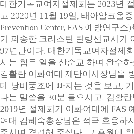
대한기독교여자절제회는
2023
년 
고
2020
년
11
월
19
일
,
태아알코올
Prevention Center, FAS
예방연구소
)
가 파송한 크리스틴 틴링선교사가
97
년만이다
.
대한기독교여자절제회
시는 힘든 일을 산순교 하며 완수
김활란 이화여대 재단이사장님을 
데 낭비풍조에 빠지는 것을 보고
,
기
다는 말씀을
30
분 들으시고
,
김활란
2019
년 절제회가 이화여대에
FAS
여대 김혜숙총장님은 적극 호응하
주시며 격려해 주셨다
.
그 후원에 