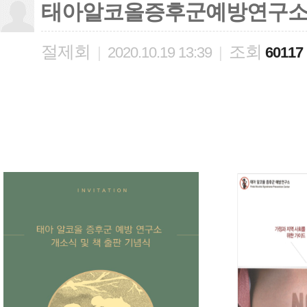
태아알코올증후군예방연구소 
절제회
조회
|
2020.10.19 13:39
|
60117