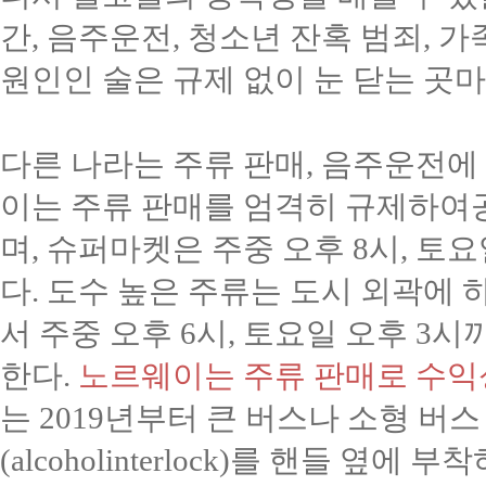
간
,
음주운전
,
청소년 잔혹 범죄
,
가
원인인 술은 규제 없이 눈 닫는 곳
다른 나라는 주류 판매
,
음주운전에 
이는 주류 판매를 엄격히 규제하여
며
,
슈퍼마켓은 주중 오후
8
시
,
토요
다
.
도수 높은 주류는 도시 외곽에 
서 주중 오후
6
시
,
토요일 오후
3
시까
한다
.
노르웨이는 주류 판매로 수익
는
2019
년부터 큰 버스나 소형 버
(alcoholinterlock)
를 핸들 옆에 부