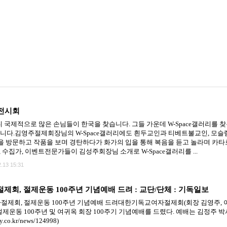
 전시회
국제적으로 많은 손님들이 한국을 찾습니다. 그들 가운데 W-Space갤러리를 찾는
았습니다.김영주절제회장님의 W-Space갤러리에도 흰두교인과 티베트불교인, 모슬렘
 방문하고 작품을 보며 경탄하다가 화가의 입을 통해 복음을 듣고 놀라며 카타
 수집가, 이벤트전문가들이 김성주회장님 소개로 W-Space갤러리를 ...
.13 15:31
회, 절제운동 100주년 기념예배 드려 : 교단/단체 : 기독일보
회, 절제운동 100주년 기념예배 드려대한기독교여자절제회(회장 김영주, 이하 
운동 100주년 및 여귀옥 회장 100주기 기념예배를 드렸다. 예배는 김정주 박
ly.co.kr/news/124998)