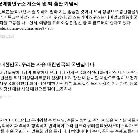
예방연구소 개소식 및 책 출판 기념식
yndrome 번역본을 펴내면서 술 취하지 말라 이는 방탕한 것이니 오직 성령으로 충만함을 
기독교여자절제회 세계대회 주강사, 앤 스트라이스구스는 태아알코올증후군 (Fetal Al
겪을 고통을 나누면서, 예방을 위해 여성은 임신 중 꼭 금주해야 한다고 했다
edu/alumni/columns/june97/str...
.19 13:39
대한민국, 우리는 자유 대한민국의 국민입니다.
 닳도록하나님이 보우하사 우리나라 만세무궁화 삼천리 화려 강산 대한 사람 
불변함은 우리 기상일세무궁화 삼천리 화려 강산 대한 사람 대한으로 길이 보전하
세무궁화 삼천리 화려 강산 대한 사람 대한으로 길이 보전하세이 기상과 이 맘으
 강산 대한 사람 대한으로 길이 보전하세
6 13:27
er (Daniel 9:1-19) 크시고 두려워할 주 하나님, 주를 사랑하고 주의 계명을 지키는
범죄하여 패역하며 행악하며 반역하여 주의 법도와 규례를 떠났사오며 우리가 또
들과 온 국민에게 말씀한 것을 듣지 아니 하였나이다 주여, 공의는 주께로 돌아