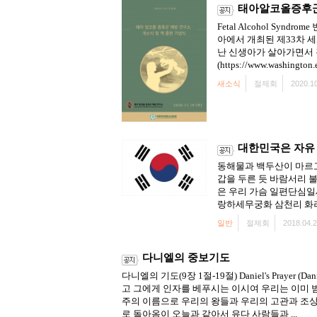
태아알코올증후군
Fetal Alcohol S
아에서 개최된 제33차 세계
난 신생아가 살아가면서 
(https://www.washington.
새소식
절제회
2020.10
대한민국은 자유 
동해물과 백두산이 마르고
갑을 두른 듯 바람서리 
은 우리 가슴 일편단심일
랑하세무궁화 삼천리 화려
일반
절제회
2018.04.2
다니엘의 중보기도
다니엘의 기도(9장 1절-19절) Daniel's Pray
고 그에게 인자를 베푸시는 이시여 우리는 이미 
주의 이름으로 우리의 왕들과 우리의 고관과 조상
로 돌아옴이 오늘과 같아서 유다 사람들과 ...