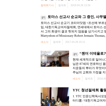
절제회기사
절제회
2018.04.26 13:26
토마스 선교사 순교와 그 증인, 사무
토마스 선교사 순교기 코리아닷컴 <조선에 부르심
임, 대한기독교여자절제회, 연세대에서 토마스 
서 그의 희생이 결코 헛되지 않음을 상기시키고 믿
Martyrdom of Missionary Robert Jermain Thomas, .
새소식
절제회
2017.04.28 15:11
“젠더 이데올로
현재 세계적으로 일어나고
님은 87세의 연로하신 
지운동의 뿌리가 무엇이
주님의 교회와 가정을 지
새소식
절제회
2016.06
YTC 청년절제회 활
1. YTC 인문신학독서모임 1
터디룸 / 대한기독교여자절제