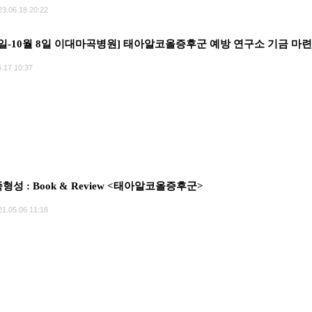
23.06.18 20:22
4일-10월 8일 이대마곡병원] 태아알코올증후군 예방 연구소 기금 마
.17 10:37
형성 : Book & Review <태아알코올증후군>
21.05.06 11:18