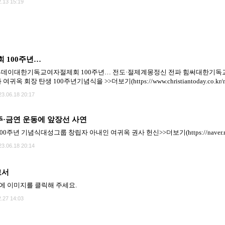
.13 15:19
 100주년…
데이대한기독교여자절제회 100주년… 전도·절제계몽정신 전파 힘써대한기독교여자
 회장 탄생 100주년기념식을 >>더보기(https://www.christiantoday.co.kr/ne
23.06.18 20:17
주·금연 운동에 앞장선 사연
년 기념식대성그룹 창립자 아내인 여귀옥 권사 헌신>>더보기(https://naver.me/
23.06.18 20:14
고서
에 이미지를 클릭해 주세요.
.27 14:03