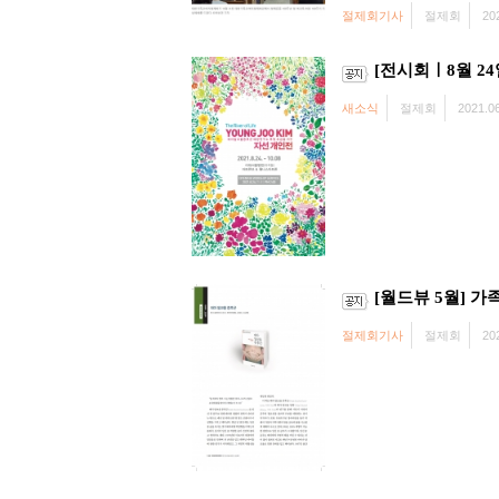
절제회기사
절제회
20
[전시회ㅣ8월 2
새소식
절제회
2021.06
[월드뷰 5월] 가족
절제회기사
절제회
20