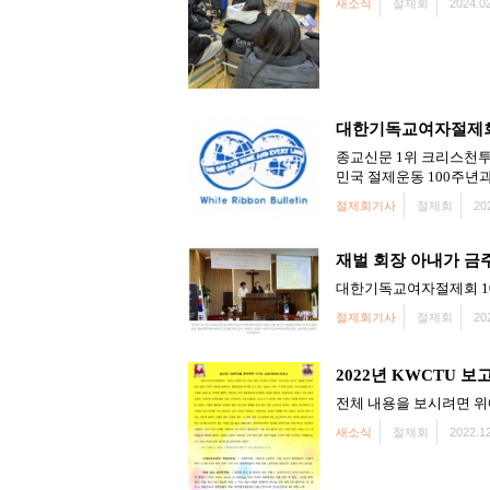
새소식
절제회
2024.02
대한기독교여자절제회
종교신문 1위 크리스천투
민국 절제운동 100주년과 여귀옥
절제회기사
절제회
20
재벌 회장 아내가 금
대한기독교여자절제회 100주
절제회기사
절제회
20
2022년 KWCTU 보
전체 내용을 보시려면 위
새소식
절제회
2022.12