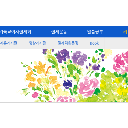
기독교여자절제회
절제운동
말씀공부
커
자유게시판
영상게시판
절제회원동정
Book