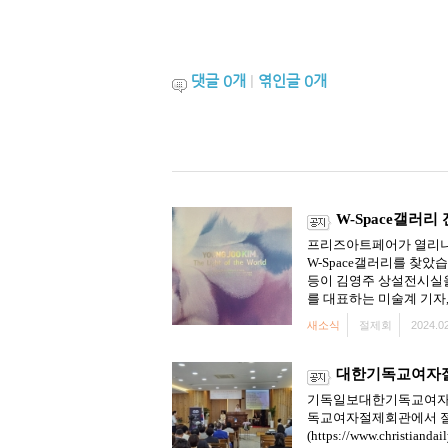
댓글
0
개
|
엮인글
0
개
W-Space갤러리
프리즈아트페어가 열리니 
W-Space갤러리를 찾
등이 김영주 상설전시실을
를 대표하는 미술계 기자,
새소식
절제회
2024.02
대한기독교여자절제
기독일보대한기독교여자절제
독교여자절제회관에서 절제
(https://www.christiandai