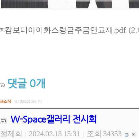
캄보디아이화스렁금주금연교재.pdf
(2
댓글
0
개
새소식
419개(2/21페이지)
W-Space갤러리 전시회
절제회
2024.02.13 15:31
조회 34353
|
|