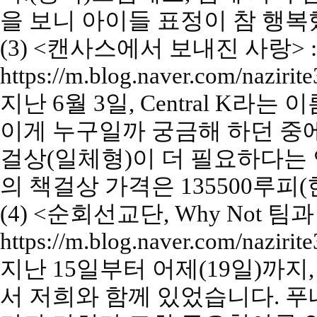
을 보니 아이들 표정이 참 행
(3) <
캔사스에서 보내진 사랑
> :
https://m.blog.naver.com/naziri
지난
6
월
3
일
, Central K
라는 
이게 누구일까 궁금해 하던 중
걸상
(
일체형
)
이 더 필요하다는
의 책걸상 가격은
135500
루피
(
(4) <
순회선교단
, Why Not
팀과
https://m.blog.naver.com/naziri
지난
15
일부터 어제
(19
일
)
까지
서 저희와 함께 있었습니다
.
푸