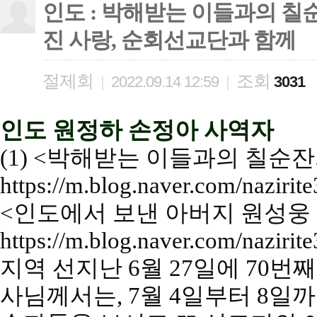
인도 : 박해받는 이들과의 칠
진 사랑, 순회선교단과 함께
절제회
조회
|
2022.09.14 12:59
|
3031
인도 원정하 손정아 사역자
(1) <
박해받는 이들과의 칠순
https://m.blog.naver.com/naziri
<
인도에서 보낸 아버지 원성웅
https://m.blog.naver.com/naziri
지역 선지난
6
월
27
일에
70
번째
사님께서는
, 7
월
4
일부터
8
일까