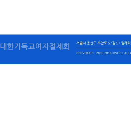
서울시 용산구 후암로 57길 57 절제
대한기독교여자절제회
COPYRIGHTⓒ 2002-2016 KWCTU. ALL R