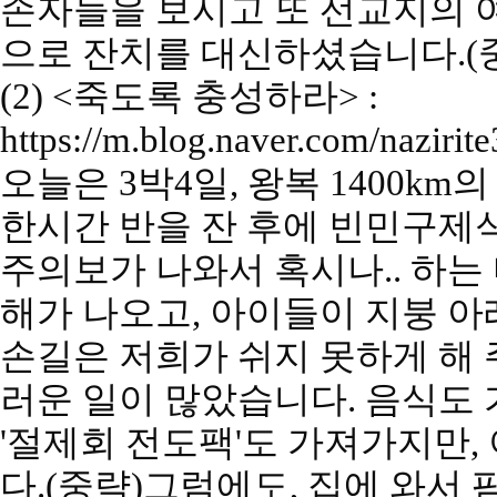
손자들을 보시고 또 선교지의 
으로 잔치를 대신하셨습니다
.(
(2) <
죽도록 충성하라
> :
https://m.blog.naver.com/naziri
오늘은
3
박
4
일
,
왕복
1400km
의
한시간 반을 잔 후에 빈민구제
주의보가 나와서 혹시나
..
하는
해가 나오고
,
아이들이 지붕 아
손길은 저희가 쉬지 못하게 해
러운 일이 많았습니다
.
음식도
'
절제회 전도팩
'
도 가져가지만
,
다
.(
중략
)
그럼에도
,
집에 와서 