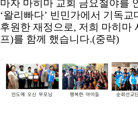
마자 마히마 교회 금요철야를 
‘
왈리빠다
’
빈민가에서 기독교
후원한 재정으로
,
저희 마히마 
프
)
를 함께 했습니다
.(
중략
)