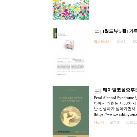
[월드뷰 5월] 가족
절제회기사
절제회
20
태아알코올증후군
Fetal Alcohol S
아에서 개최된 제33차 세계
난 신생아가 살아가면서 
(https://www.washington.
새소식
절제회
2020.10