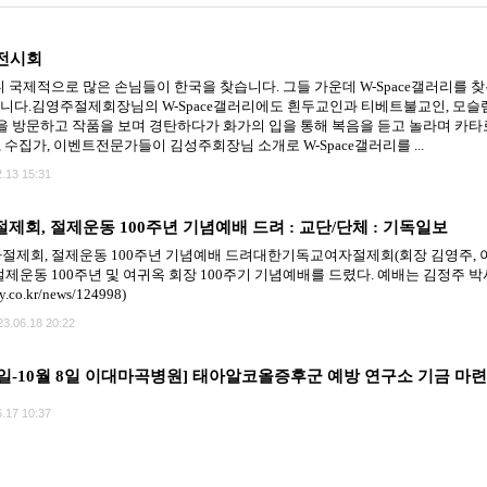
 전시회
국제적으로 많은 손님들이 한국을 찾습니다. 그들 가운데 W-Space갤러리를 찾는
았습니다.김영주절제회장님의 W-Space갤러리에도 흰두교인과 티베트불교인, 모슬렘
 방문하고 작품을 보며 경탄하다가 화가의 입을 통해 복음을 듣고 놀라며 카타
 수집가, 이벤트전문가들이 김성주회장님 소개로 W-Space갤러리를 ...
.13 15:31
회, 절제운동 100주년 기념예배 드려 : 교단/단체 : 기독일보
회, 절제운동 100주년 기념예배 드려대한기독교여자절제회(회장 김영주, 이하 
운동 100주년 및 여귀옥 회장 100주기 기념예배를 드렸다. 예배는 김정주 박
ly.co.kr/news/124998)
23.06.18 20:22
4일-10월 8일 이대마곡병원] 태아알코올증후군 예방 연구소 기금 마
.17 10:37