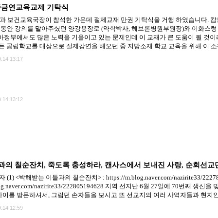
주금연교육교제 기탁식
관과 보건교육국장이 참석한 가운데 절제교재 만권 기탁식을 거행 하였습니다. 
랫동안 강의를 맡아주셨던 양강용장로 (약학박사, 헤브론병원부원장)와 이화스
정부에서도 많은 노력을 기울이고 있는 문제인데 이 교재가 큰 도움이 될 것이
든 공립학교를 대상으로 절제강연을 해오던 중 지방소재 학교 교육을 위해 이 소책
.14 13:17
.14 13:12
들과의 칠순잔치, 죽도록 충성하라, 캔사스에서 보내진 사랑, 순회선교
) <박해받는 이들과의 칠순잔치> : https://m.blog.naver.com/nazirite33
.blog.naver.com/nazirite33/222805194628 지역 선지난 6월 27일에 70
바이를 방문하셔서, 그립던 손자들을 보시고 또 선교지의 여러 사역자들과 현지인
.14 12:59