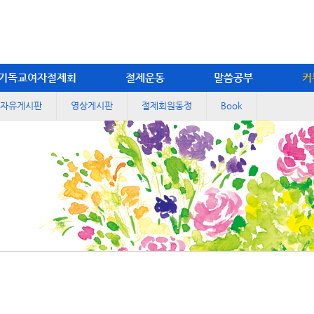
기독교여자절제회
절제운동
말씀공부
커
자유게시판
영상게시판
절제회원동정
Book