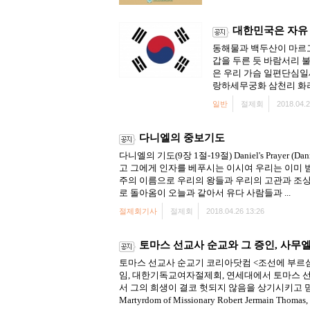
대한민국은 자유 
동해물과 백두산이 마르고
갑을 두른 듯 바람서리 
은 우리 가슴 일편단심일
랑하세무궁화 삼천리 화려
일반
절제회
2018.04.2
다니엘의 중보기도
다니엘의 기도(9장 1절-19절) Daniel's Pray
고 그에게 인자를 베푸시는 이시여 우리는 이미 
주의 이름으로 우리의 왕들과 우리의 고관과 조상
로 돌아옴이 오늘과 같아서 유다 사람들과 ...
절제회기사
절제회
2018.04.26 13:26
토마스 선교사 순교와 그 증인, 사무
토마스 선교사 순교기 코리아닷컴 <조선에 부르심
임, 대한기독교여자절제회, 연세대에서 토마스 
서 그의 희생이 결코 헛되지 않음을 상기시키고 믿
Martyrdom of Missionary Robert Jermain Thomas, .