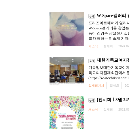
W-Space갤러리
프리즈아트페어가 열리니 
W-Space갤러리를 찾
등이 김영주 상설전시실을
를 대표하는 미술계 기자,
새소식
절제회
2024.02
대한기독교여자절제
기독일보대한기독교여자절제
독교여자절제회관에서 절제
(https://www.christiandai
절제회기사
절제회
20
[전시회ㅣ8월 2
새소식
절제회
2021.06