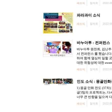
새소식
절제회
2022.09
파라과이 소식
새소식
절제회
2022.09
바누아투 : 컨퍼런스
바누아투 원천희, 김난주 
서 컨퍼런스 를 했습니다.
하여 함께 열심히 일할 
대한 위험성에 대한 awar
새소식
절제회
2022.09
인도 소식 : 몽골만
1) 몽골 만화 전도 (37차) : 
글')'팀의 프로젝트는, 
너무 큰 반향을 일으켜 
새소식
절제회
2022.09