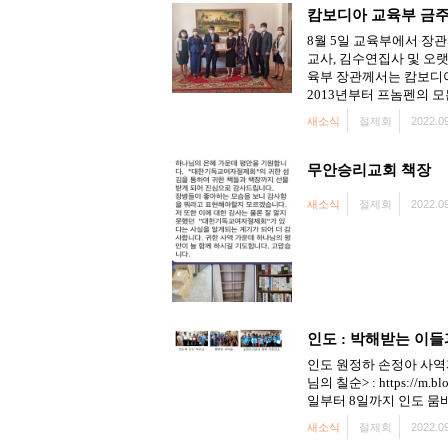
캄보디아 교육부 금
8월 5일 교육부에서 장
교사, 김수연집사 및 오
육부 장관께서는 캄보디아
2013년부터 프놈펜의 모
새소식
절제회
2022.09
무안승리교회 책장
새소식
절제회
2022.09
인도 : 박해받는 이
인도 원정하 손정아 사역자 (1
님의 칠순> : https://m
일부터 8일까지 인도 뭄
새소식
절제회
2022.09