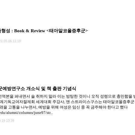
형성 : Book & Review <태아알코올증후군>
21.05.06 11:18
예방연구소 개소식 및 책 출판 기념식
yndrome 번역본을 펴내면서 술 취하지 말라 이는 방탕한 것이니 오직 성령으로 충만함을 
기독교여자절제회 세계대회 주강사, 앤 스트라이스구스는 태아알코올증후군 (Fetal Al
겪을 고통을 나누면서, 예방을 위해 여성은 임신 중 꼭 금주해야 한다고 했다
edu/alumni/columns/june97/str...
.19 13:39