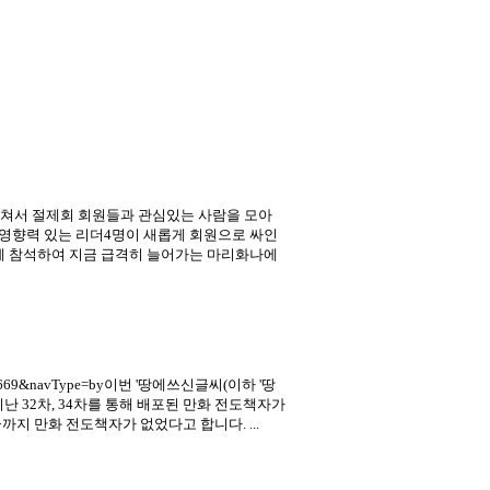
에 걸쳐서 절제회 회원들과 관심있는 사람을 모아
의 영향력 있는 리더4명이 새롭게 회원으로 싸인
사에 참석하여 지금 급격히 늘어가는 마리화나에
2825060669&navType=by이번 '땅에쓰신글씨(이하 '땅
지난 32차, 34차를 통해 배포된 만화 전도책자가
지 만화 전도책자가 없었다고 합니다. ...