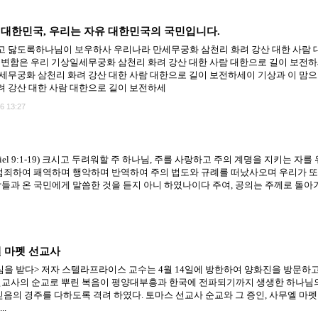
대한민국, 우리는 자유 대한민국의 국민입니다.
 닳도록하나님이 보우하사 우리나라 만세무궁화 삼천리 화려 강산 대한 사람 
불변함은 우리 기상일세무궁화 삼천리 화려 강산 대한 사람 대한으로 길이 보전하
세무궁화 삼천리 화려 강산 대한 사람 대한으로 길이 보전하세이 기상과 이 맘으
 강산 대한 사람 대한으로 길이 보전하세
6 13:27
er (Daniel 9:1-19) 크시고 두려워할 주 하나님, 주를 사랑하고 주의 계명을 지키는
범죄하여 패역하며 행악하며 반역하여 주의 법도와 규례를 떠났사오며 우리가 또
들과 온 국민에게 말씀한 것을 듣지 아니 하였나이다 주여, 공의는 주께로 돌아
엘 마펫 선교사
을 받다> 저자 스텔라프라이스 교수는 4월 14일에 방한하여 양화진을 방문하고
선교사의 순교로 뿌린 복음이 평양대부흥과 한국에 전파되기까지 생생한 하나님
음의 경주를 다하도록 격려 하였다. 토마스 선교사 순교와 그 증인, 사무엘 마펫 
..