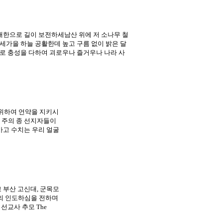
대한으로 길이 보전하세남산 위에 저 소나무 철
세가을 하늘 공활한데 높고 구름 없이 밝은 달
로 충성을 다하여 괴로우나 즐거우나 나라 사
 자를 위하여 언약을 지키시
 주의 종 선지자들이
가고 수치는 우리 얼굴
 부산 고신대, 군목모
의 인도하심을 전하며
선교사 추모 The