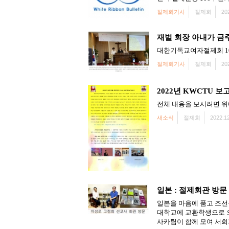
절제회기사
절제회
20
재벌 회장 아내가 금
대한기독교여자절제회 100주
절제회기사
절제회
20
2022년 KWCTU 보
전체 내용을 보시려면 위
새소식
절제회
2022.12
일본 : 절제회관 방문
일본을 마음에 품고 조선
대학교에 교환학생으로 오
사카팀이 함께 모여 서희