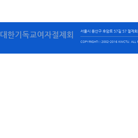
서울시 용산구 후암로 57길 57 절제
대한기독교여자절제회
COPYRIGHTⓒ 2002-2016 KWCTU. ALL R