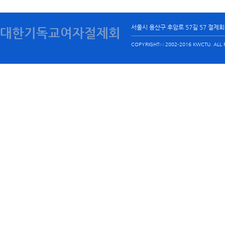
서울시 용산구 후암로 57길 57 절제
대한기독교여자절제회
COPYRIGHTⓒ 2002-2016 KWCTU. ALL R