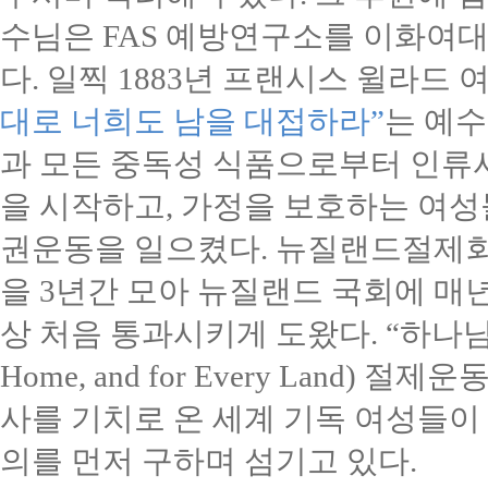
수님은
FAS
예방연구소를 이화여대
다
.
일찍
1883
년 프랜시스 윌라드 
대로 너희도 남을 대접하라
”
는 예
과 모든 중독성 식품으로부터 인류
을 시작하고
,
가정을 보호하는 여성
권운동을 일으켰다
.
뉴질랜드절제회
을
3
년간 모아 뉴질랜드 국회에 매
상 처음 통과시키게 도왔다
. “
하나님
Home, and for Every Land)
절제운동
사를 기치로 온 세계 기독 여성들이
의를 먼저 구하며 섬기고 있다
.