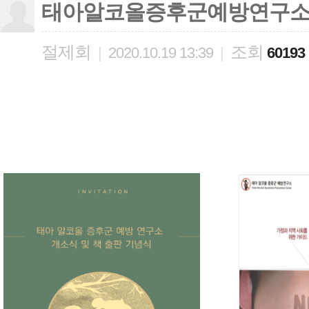
태아알코올증후군예방연구소 
절제회
조회
|
2020.10.19 13:39
|
60193