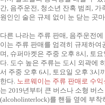
간
,
음주운전
,
청소년 잔혹 범죄
,
가
원인인 술은 규제 없이 눈 닫는 곳
다른 나라는 주류 판매
,
음주운전에 
이는 주류 판매를 엄격히 규제하여
며
,
슈퍼마켓은 주중 오후
8
시
,
토요
다
.
도수 높은 주류는 도시 외곽에 
서 주중 오후
6
시
,
토요일 오후
3
시까
한다
.
노르웨이는 주류 판매로 수익
는
2019
년부터 큰 버스나 소형 버
(alcoholinterlock)
를 핸들 옆에 부