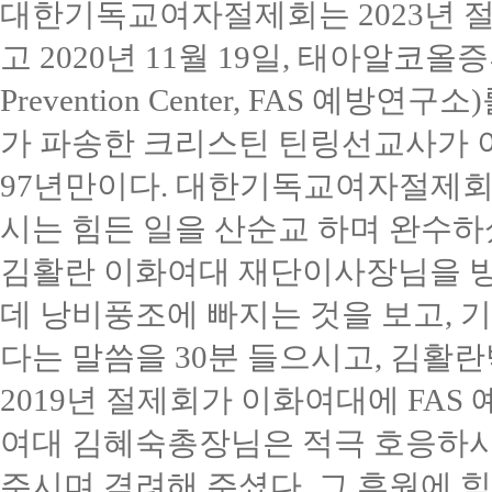
대한기독교여자절제회는
2023
년 
고
2020
년
11
월
19
일
,
태아알코올
Prevention Center, FAS
예방연구소
)
가 파송한 크리스틴 틴링선교사가
97
년만이다
.
대한기독교여자절제회
시는 힘든 일을 산순교 하며 완수
김활란 이화여대 재단이사장님을 
데 낭비풍조에 빠지는 것을 보고
,
기
다는 말씀을
30
분 들으시고
,
김활란
2019
년 절제회가 이화여대에
FAS
여대 김혜숙총장님은 적극 호응하
주시며 격려해 주셨다
.
그 후원에 