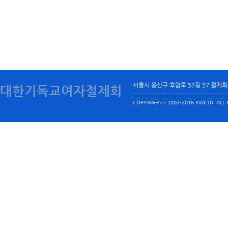
서울시 용산구 후암로 57길 57 절제
대한기독교여자절제회
COPYRIGHTⓒ 2002-2016 KWCTU. ALL R