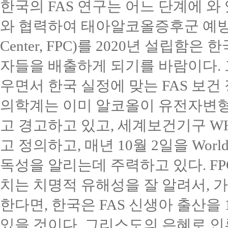
한국의
FAS
연구는 어느 단계에 와
와 협력하여 태아알코올증후군 예
Center, FPC)
를
2020
년 설립함은 
자들을 배출하게 되기를 바람이다
.
우면서 한국 실정에 맞는
FAS
보건
의학계는 이미 알코올이 유전자변
고 경고하고 있고
,
세계보건기구
W
고 정의하고
,
매년
10
월
2
일을
World
독성을 알리는데 주력하고 있다
. F
치는 치명적 유해성을 잘 알려서
,
가
한다면
,
한국은
FAS
신생아 출산을
있을 것이다
.
그리스도의 은혜로 인