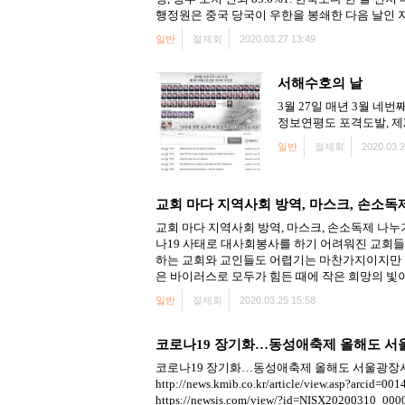
행정원은 중국 당국이 우한을 봉쇄한 다음 날인 지난
일반
절제회
2020.03.27 13:49
서해수호의 날
3월 27일 매년 3월 
정보연평도 포격도발, 제2연평해
일반
절제회
2020.03.2
교회 마다 지역사회 방역, 마스크, 손소독
교회 마다 지역사회 방역, 마스크, 손소독제 나누기 등 진행 20
나19 사태로 대사회봉사를 하기 어려워진 교회들
하는 교회와 교인들도 어렵기는 마찬가지이지만 더
은 바이러스로 모두가 힘든 때에 작은 희망의 빛이 .
일반
절제회
2020.03.25 15:58
코로나19 장기화…동성애축제 올해도 서
코로나19 장기화…동성애축제 올해도 서울광장서 열린
http://news.kmib.co.kr/article/view.as
https://newsis.com/view/?id=NISX20200310_0