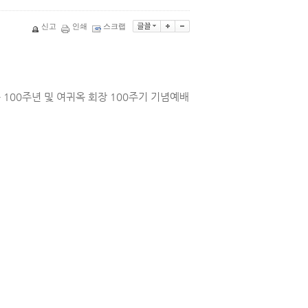
신고
인쇄
스크랩
100주년 및 여귀옥 회장 100주기 기념예배