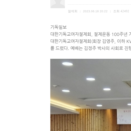
절제회
조회
42492
|
2023.06.18 20:22
|
기독일보
대한기독교여자절제회, 절제운동 100주년 
대한기독교여자절제회(회장 김영주, 이하 KW
를 드렸다. 예배는 김정주 박사의 사회로 진행