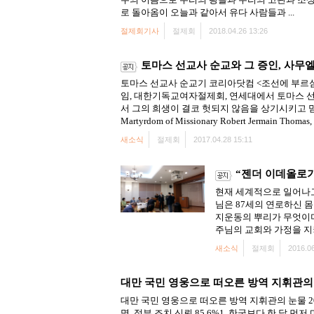
로 돌아옴이 오늘과 같아서 유다 사람들과 ...
절제회기사
절제회
2018.04.26 13:26
토마스 선교사 순교와 그 증인, 사무
토마스 선교사 순교기 코리아닷컴 <조선에 부르심
임, 대한기독교여자절제회, 연세대에서 토마스 
서 그의 희생이 결코 헛되지 않음을 상기시키고 믿
Martyrdom of Missionary Robert Jermain Thomas, .
새소식
절제회
2017.04.28 15:11
“젠더 이데올로
현재 세계적으로 일어나고
님은 87세의 연로하신 
지운동의 뿌리가 무엇이
주님의 교회와 가정을 지
새소식
절제회
2016.06
대만 국민 영웅으로 떠오른 방역 지휘관의
대만 국민 영웅으로 떠오른 방역 지휘관의 눈물 2020. 3. 1출처 
명, 정부 조치 신뢰 85.6%1. 한국보다 한 달