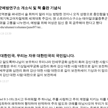
예방연구소 개소식 및 책 출판 기념식
yndrome 번역본을 펴내면서 술 취하지 말라 이는 방탕한 것이니 오직 성령으로 충만함을 
기독교여자절제회 세계대회 주강사, 앤 스트라이스구스는 태아알코올증후군 (Fetal Al
겪을 고통을 나누면서, 예방을 위해 여성은 임신 중 꼭 금주해야 한다고 했다
edu/alumni/columns/june97/str...
.19 13:39
대한민국, 우리는 자유 대한민국의 국민입니다.
 닳도록하나님이 보우하사 우리나라 만세무궁화 삼천리 화려 강산 대한 사람 
불변함은 우리 기상일세무궁화 삼천리 화려 강산 대한 사람 대한으로 길이 보전하
세무궁화 삼천리 화려 강산 대한 사람 대한으로 길이 보전하세이 기상과 이 맘으
 강산 대한 사람 대한으로 길이 보전하세
6 13:27
er (Daniel 9:1-19) 크시고 두려워할 주 하나님, 주를 사랑하고 주의 계명을 지키는
범죄하여 패역하며 행악하며 반역하여 주의 법도와 규례를 떠났사오며 우리가 또
들과 온 국민에게 말씀한 것을 듣지 아니 하였나이다 주여, 공의는 주께로 돌아