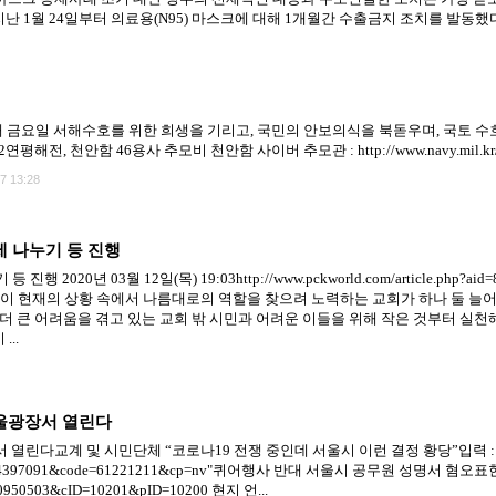
 1월 24일부터 의료용(N95) 마스크에 대해 1개월간 수출금지 조치를 발동했다. 
네번째 금요일 서해수호를 위한 희생을 기리고, 국민의 안보의식을 북돋우며, 국토
전, 천안함 46용사 추모비 천안함 사이버 추모관 : http://www.navy.mil.kr/memo
7 13:28
제 나누기 등 진행
20년 03월 12일(목) 19:03http://www.pckworld.com/article.php?ai
이 현재의 상황 속에서 나름대로의 역할을 찾으려 노력하는 교회가 하나 둘 늘어
 큰 어려움을 겪고 있는 교회 밖 시민과 어려운 이들을 위해 작은 것부터 실
..
울광장서 열린다
다교계 및 시민단체 “코로나19 전쟁 중인데 서울시 이런 결정 황당”입력 : 202
p?arcid=0014397091&code=61221211&cp=nv"퀴어행사 반대 서울시 공무원 성명서 혐오표현"
000950503&cID=10201&pID=10200 현지 언...