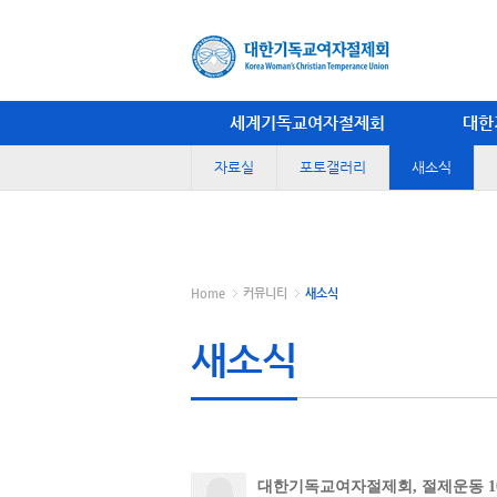
세계기독교여자절제회
대한
자료실
포토갤러리
새소식
Home
커뮤니티
새소식
새소식
대한기독교여자절제회, 절제운동 10