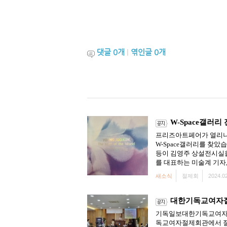
댓글
0
개
|
엮인글
0
개
W-Space갤러리
프리즈아트페어가 열리니 
W-Space갤러리를 찾
등이 김영주 상설전시실을
를 대표하는 미술계 기자,
새소식
절제회
2024.02
대한기독교여자절제
기독일보대한기독교여자절제
독교여자절제회관에서 절제