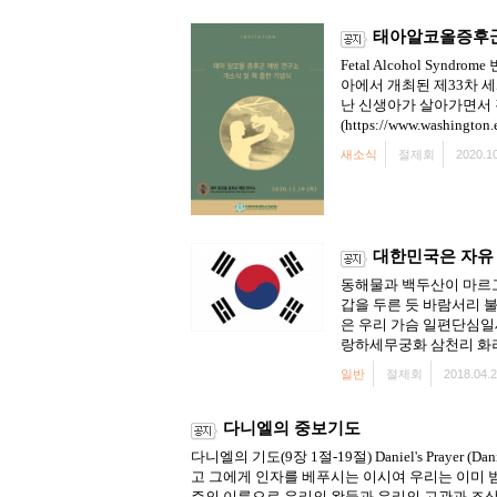
태아알코올증후군
Fetal Alcohol S
아에서 개최된 제33차 세계
난 신생아가 살아가면서 
(https://www.washington.
새소식
절제회
2020.10
대한민국은 자유 
동해물과 백두산이 마르고
갑을 두른 듯 바람서리 
은 우리 가슴 일편단심일
랑하세무궁화 삼천리 화려
일반
절제회
2018.04.2
다니엘의 중보기도
다니엘의 기도(9장 1절-19절) Daniel's Pray
고 그에게 인자를 베푸시는 이시여 우리는 이미 
주의 이름으로 우리의 왕들과 우리의 고관과 조상