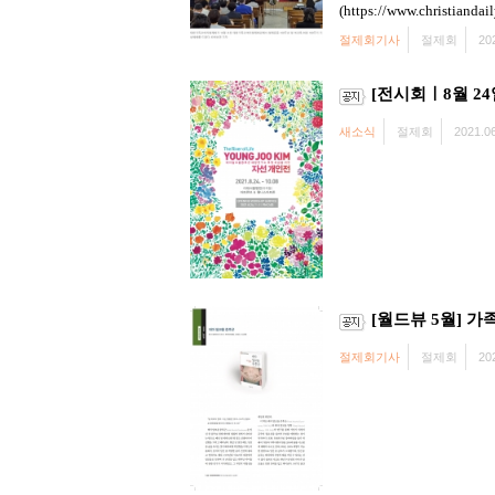
(https://www.christiandai
절제회기사
절제회
20
[전시회ㅣ8월 2
새소식
절제회
2021.06
[월드뷰 5월] 가족
절제회기사
절제회
20