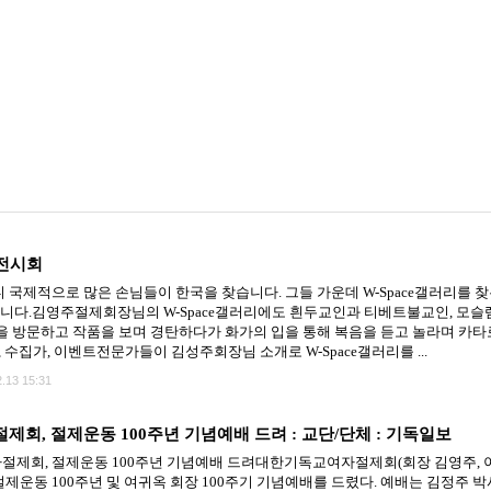
 전시회
국제적으로 많은 손님들이 한국을 찾습니다. 그들 가운데 W-Space갤러리를 찾는
았습니다.김영주절제회장님의 W-Space갤러리에도 흰두교인과 티베트불교인, 모슬렘
 방문하고 작품을 보며 경탄하다가 화가의 입을 통해 복음을 듣고 놀라며 카타
 수집가, 이벤트전문가들이 김성주회장님 소개로 W-Space갤러리를 ...
.13 15:31
회, 절제운동 100주년 기념예배 드려 : 교단/단체 : 기독일보
회, 절제운동 100주년 기념예배 드려대한기독교여자절제회(회장 김영주, 이하 
운동 100주년 및 여귀옥 회장 100주기 기념예배를 드렸다. 예배는 김정주 박