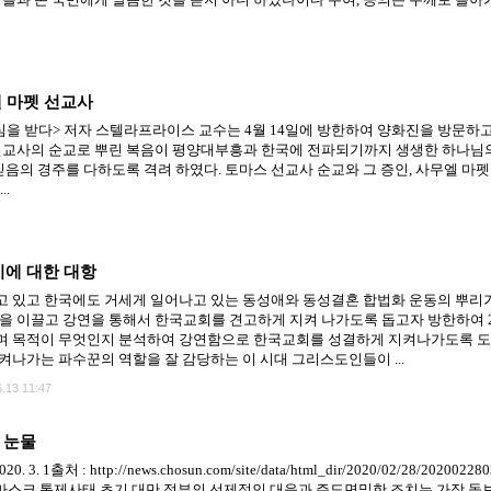
엘 마펫 선교사
을 받다> 저자 스텔라프라이스 교수는 4월 14일에 방한하여 양화진을 방문하고
선교사의 순교로 뿌린 복음이 평양대부흥과 한국에 전파되기까지 생생한 하나님
음의 경주를 다하도록 격려 하였다. 토마스 선교사 순교와 그 증인, 사무엘 마펫 
..
기에 대한 대항
 있고 한국에도 거세게 일어나고 있는 동성애와 동성결혼 합법화 운동의 뿌리
몸을 이끌고 강연을 통해서 한국교회를 견고하게 지켜 나가도록 돕고자 방한하여
며 목적이 무엇인지 분석하여 강연함으로 한국교회를 성결하게 지켜나가도록 도
켜나가는 파수꾼의 역할을 잘 감당하는 이 시대 그리스도인들이 ...
.13 11:47
 눈물
: http://news.chosun.com/site/data/html_dir/2020/02/28/20200228
 먼저 마스크 통제사태 초기 대만 정부의 선제적인 대응과 주도면밀한 조치는 가장 