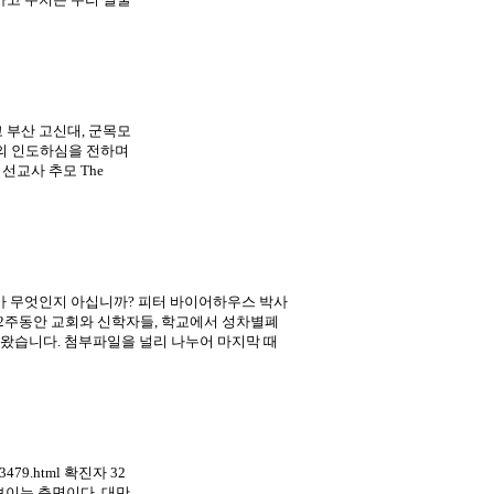
 부산 고신대, 군목모
의 인도하심을 전하며
선교사 추모 The
가 무엇인지 아십니까? 피터 바이어하우스 박사
 2주동안 교회와 신학자들, 학교에서 성차별폐
왔습니다. 첨부파일을 널리 나누어 마지막 때
03479.html 확진자 32
돋보이는 측면이다. 대만