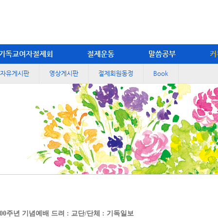
기독교여자절제회
절제운동
말씀공부
커
자유게시판
영상게시판
절제회원동정
Book
0주년 기념예배 드려 : 교단/단체 : 기독일보