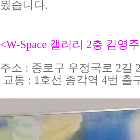
웠습니다.
<W-Space 갤러리 2층 김
주소
:
종로구 우정국로
2
길
교통
: 1
호선 종각역
4
번 출