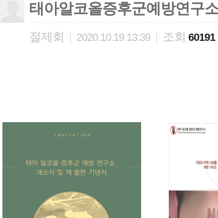
태아알코올증후군예방연구소 
절제회
조회
|
2020.10.19 13:39
|
60191