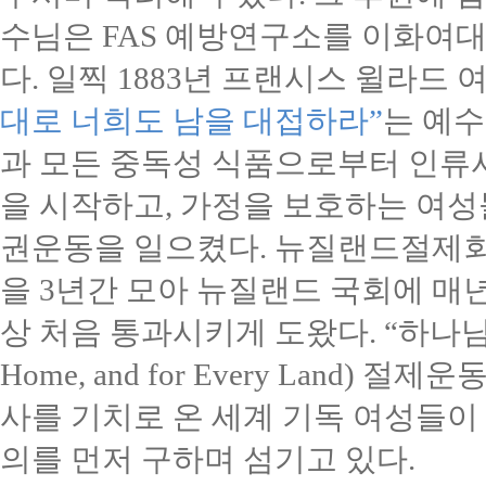
수님은
FAS
예방연구소를 이화여대
다
.
일찍
1883
년 프랜시스 윌라드 
대로 너희도 남을 대접하라
”
는 예
과 모든 중독성 식품으로부터 인류
을 시작하고
,
가정을 보호하는 여성
권운동을 일으켰다
.
뉴질랜드절제회
을
3
년간 모아 뉴질랜드 국회에 매
상 처음 통과시키게 도왔다
. “
하나님
Home, and for Every Land)
절제운동
사를 기치로 온 세계 기독 여성들이
의를 먼저 구하며 섬기고 있다
.