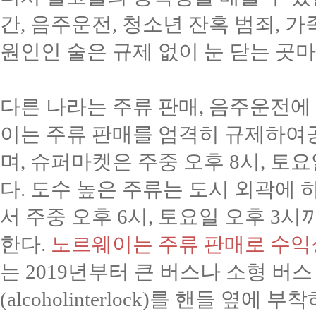
간
,
음주운전
,
청소년 잔혹 범죄
,
가
원인인 술은 규제 없이 눈 닫는 곳
다른 나라는 주류 판매
,
음주운전에 
이는 주류 판매를 엄격히 규제하여
며
,
슈퍼마켓은 주중 오후
8
시
,
토요
다
.
도수 높은 주류는 도시 외곽에 
서 주중 오후
6
시
,
토요일 오후
3
시까
한다
.
노르웨이는 주류 판매로 수익
는
2019
년부터 큰 버스나 소형 버
(alcoholinterlock)
를 핸들 옆에 부