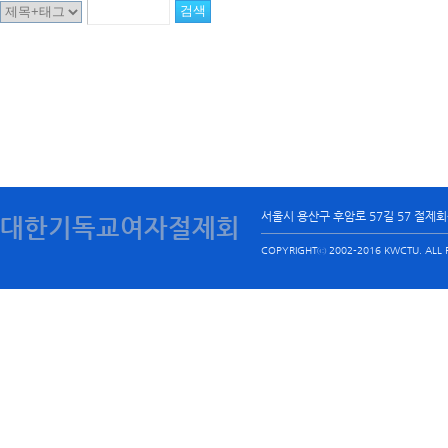
서울시 용산구 후암로 57길 57 절제
대한기독교여자절제회
COPYRIGHTⓒ 2002-2016 KWCTU. ALL R