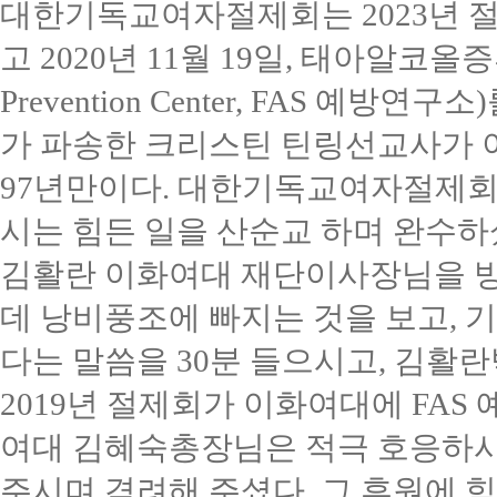
대한기독교여자절제회는
2023
년 
고
2020
년
11
월
19
일
,
태아알코올
Prevention Center, FAS
예방연구소
)
가 파송한 크리스틴 틴링선교사가
97
년만이다
.
대한기독교여자절제회
시는 힘든 일을 산순교 하며 완수
김활란 이화여대 재단이사장님을 
데 낭비풍조에 빠지는 것을 보고
,
기
다는 말씀을
30
분 들으시고
,
김활란
2019
년 절제회가 이화여대에
FAS
여대 김혜숙총장님은 적극 호응하
주시며 격려해 주셨다
.
그 후원에 