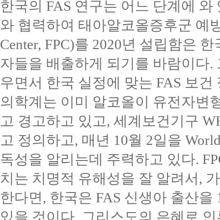
한국의
FAS
연구는 어느 단계에 와
와 협력하여 태아알코올증후군 예
Center, FPC)
를
2020
년 설립함은 
자들을 배출하게 되기를 바람이다
.
우면서 한국 실정에 맞는
FAS
보건
의학계는 이미 알코올이 유전자변
고 경고하고 있고
,
세계보건기구
W
고 정의하고
,
매년
10
월
2
일을
World
독성을 알리는데 주력하고 있다
. F
치는 치명적 유해성을 잘 알려서
,
가
한다면
,
한국은
FAS
신생아 출산을
있을 것이다
.
그리스도의 은혜로 인