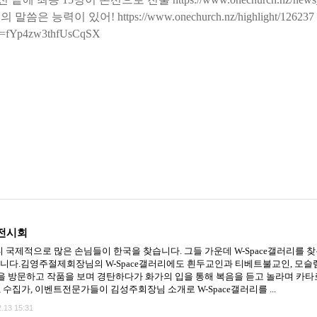
력이 있어! https://www.onechurch.nz/highlight/126237
si=fYp4zw3thfUsCqSX
 전시회
국제적으로 많은 손님들이 한국을 찾습니다. 그들 가운데 W-Space갤러리를 찾는
았습니다.김영주절제회장님의 W-Space갤러리에도 흰두교인과 티베트불교인, 모슬렘
 방문하고 작품을 보며 경탄하다가 화가의 입을 통해 복음을 듣고 놀라며 카타
 수집가, 이벤트전문가들이 김성주회장님 소개로 W-Space갤러리를 ...
.13 15:31