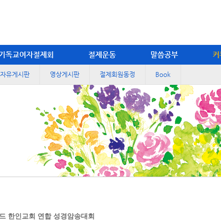
기독교여자절제회
절제운동
말씀공부
커
자유게시판
영상게시판
절제회원동정
Book
드 한인교회 연합 성경암송대회