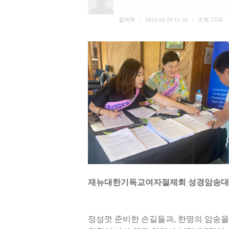
절제회
조회
2326
|
2024.03.25 11:34
|
재뉴대한기독교여자절제회 성경암송대회 
정성껏 준비한 손길들과, 한명의 암송을 