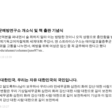
예방연구소 개소식 및 책 출판 기념식
yndrome 번역본을 펴내면서 술 취하지 말라 이는 방탕한 것이니 오직 성령으로 충만함을 
기독교여자절제회 세계대회 주강사, 앤 스트라이스구스는 태아알코올증후군 (Fetal Al
겪을 고통을 나누면서, 예방을 위해 여성은 임신 중 꼭 금주해야 한다고 했다
edu/alumni/columns/june97/str...
.19 13:39
대한민국, 우리는 자유 대한민국의 국민입니다.
 닳도록하나님이 보우하사 우리나라 만세무궁화 삼천리 화려 강산 대한 사람 
불변함은 우리 기상일세무궁화 삼천리 화려 강산 대한 사람 대한으로 길이 보전하
세무궁화 삼천리 화려 강산 대한 사람 대한으로 길이 보전하세이 기상과 이 맘으
 강산 대한 사람 대한으로 길이 보전하세
6 13:27