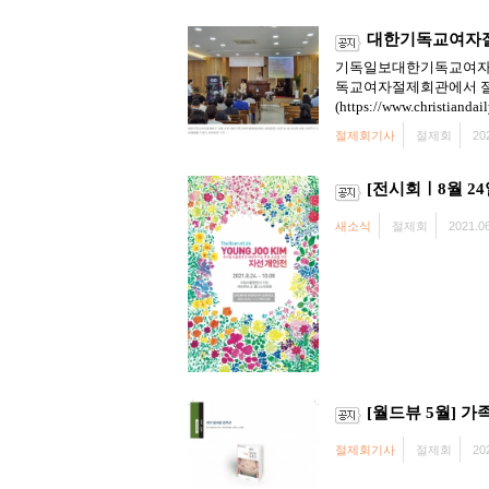
대한기독교여자절제
기독일보대한기독교여자절제
독교여자절제회관에서 절제
(https://www.christiandai
절제회기사
절제회
20
[전시회ㅣ8월 2
새소식
절제회
2021.06
[월드뷰 5월] 가족
절제회기사
절제회
20