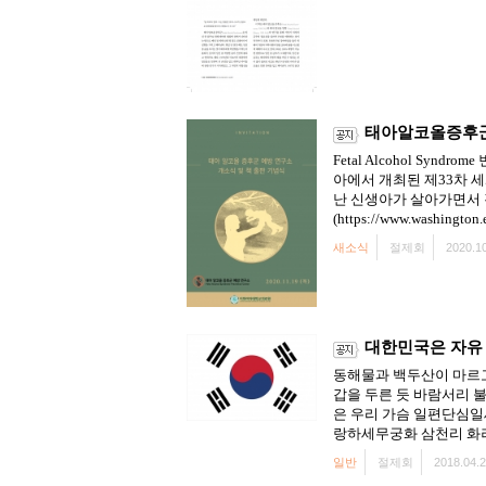
태아알코올증후군
Fetal Alcohol S
아에서 개최된 제33차 세계
난 신생아가 살아가면서 
(https://www.washington.
새소식
절제회
2020.10
대한민국은 자유 
동해물과 백두산이 마르고
갑을 두른 듯 바람서리 
은 우리 가슴 일편단심일
랑하세무궁화 삼천리 화려
일반
절제회
2018.04.2