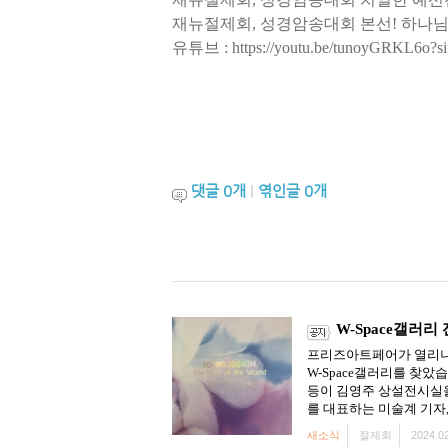
재뉴절제회, 성경암송대회 본선! 하나님의 말씀은 능
유튜브 : https://youtu.be/tunoyGRKL6o?
댓글
0
개
|
엮인글
0
개
W-Space갤러리
프리즈아트페어가 열리니 
W-Space갤러리를 찾
등이 김영주 상설전시실을
를 대표하는 미술계 기자,
새소식
절제회
2024.02