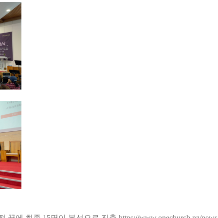
 15명이 본선으로 진출 https://www.onechurch.nz/news_gy