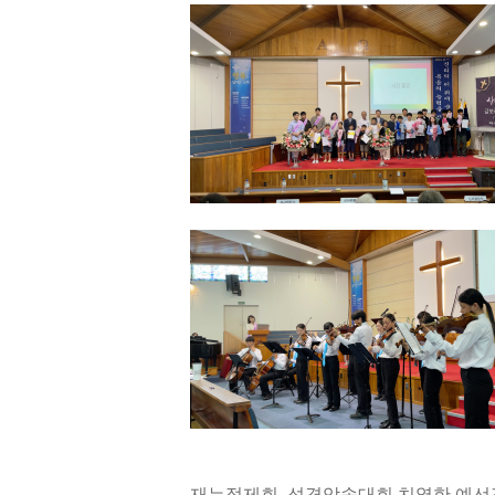
재뉴절제회, 성경암송대회 치열한 예선전 끝에 최종