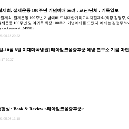
회, 절제운동 100주년 기념예배 드려 : 교단/단체 : 기독일보
회, 절제운동 100주년 기념예배 드려대한기독교여자절제회(회장 김영주, 이하 
운동 100주년 및 여귀옥 회장 100주기 기념예배를 드렸다. 예배는 김정주 박
ly.co.kr/news/124998)
23.06.18 20:22
4일-10월 8일 이대마곡병원] 태아알코올증후군 예방 연구소 기금 마
.17 10:37
형성 : Book & Review <태아알코올증후군>
21.05.06 11:18