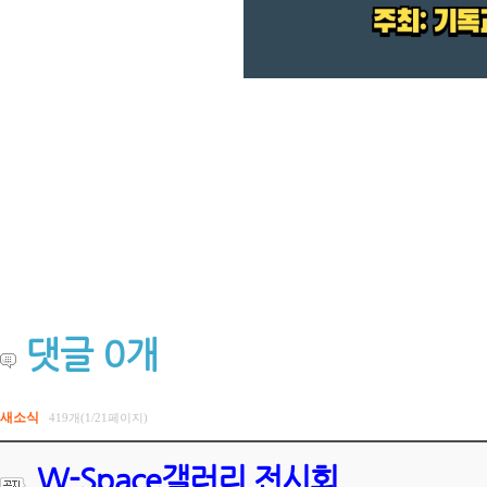
댓글
0
개
새소식
419개(1/21페이지)
W-Space갤러리 전시회