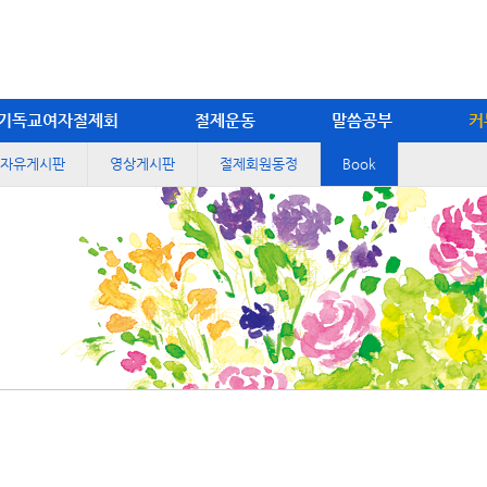
기독교여자절제회
절제운동
말씀공부
커
자유게시판
영상게시판
절제회원동정
Book