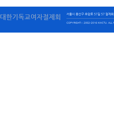
서울시 용산구 후암로 57길 57 절제
대한기독교여자절제회
COPYRIGHTⓒ 2002-2016 KWCTU. ALL R