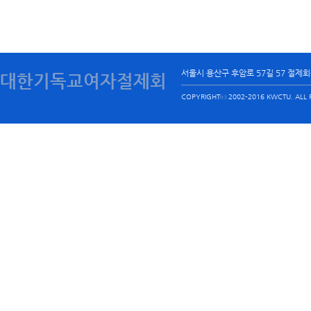
서울시 용산구 후암로 57길 57 절제
대한기독교여자절제회
COPYRIGHTⓒ 2002-2016 KWCTU. ALL R